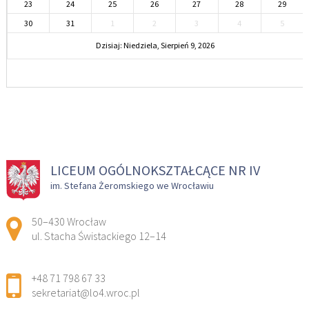
23
24
25
26
27
28
29
30
31
1
2
3
4
5
Dzisiaj: Niedziela, Sierpień 9, 2026
LICEUM OGÓLNOKSZTAŁCĄCE NR IV
im. Stefana Żeromskiego we Wrocławiu
Adres pocztowy:
50–430 Wrocław
ul. Stacha Świstackiego 12–14
+48 71 798 67 33
sekretariat@lo4.wroc.pl