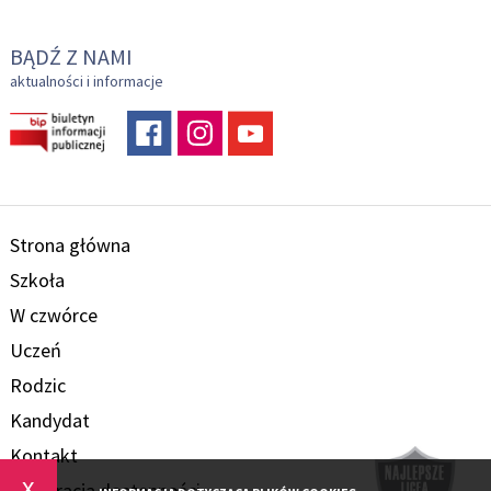
BĄDŹ Z NAMI
aktualności i informacje
Strona główna
Szkoła
W czwórce
Uczeń
Rodzic
Kandydat
Kontakt
x
Deklaracja dostępności