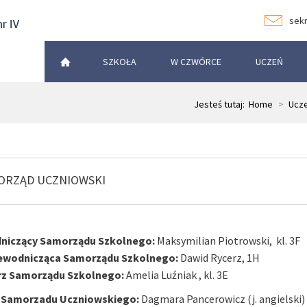
sekr
SZKOŁA
W CZWÓRCE
UCZEŃ
Jesteś tutaj:
Home
>
Ucz
ORZĄD UCZNIOWSKI
niczący Samorządu Szkolnego:
Maksymilian Piotrowski, kl. 3F
ewodnicząca Samorządu Szkolnego:
Dawid Rycerz, 1H
rz Samorządu Szkolnego:
Amelia Luźniak , kl. 3E
 Samorzadu Uczniowskiego:
Dagmara Pancerowicz (j. angielski)