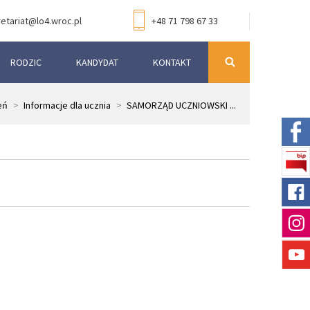
etariat@lo4.wroc.pl
+48 71 798 67 33
RODZIC
KANDYDAT
KONTAKT
eń
>
Informacje dla ucznia
>
SAMORZĄD UCZNIOWSKI ...