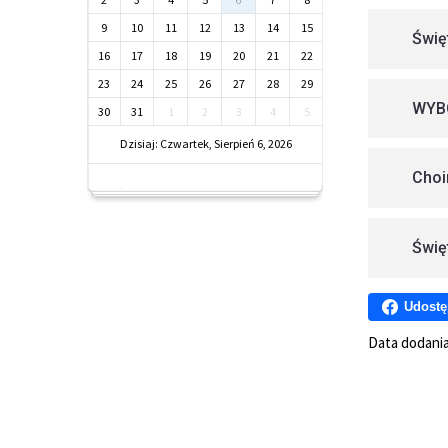
9
10
11
12
13
14
15
Świę
16
17
18
19
20
21
22
23
24
25
26
27
28
29
WYB
30
31
1
2
3
4
5
Dzisiaj: Czwartek, Sierpień 6, 2026
Choi
Świę
Udostę
Data dodani