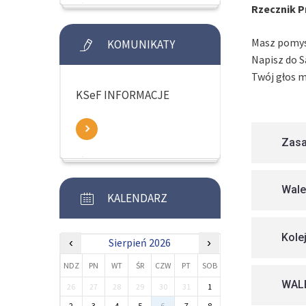
Rzecznik P
Masz pomysł
KOMUNIKATY
Napisz do 
Twój głos m
KSeF INFORMACJE
Zas
Wale
KALENDARZ
Kole
‹
Sierpień 2026
›
NDZ
PN
WT
ŚR
CZW
PT
SOB
WAL
26
27
28
29
30
31
1
2
3
4
5
6
7
8