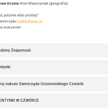
raw Ucznia:
Alan Wawrzyniak (geografia)
, pytanie albo prośbę?
Samorządu:
su@lo4.wroc.pl
a znaczenie!
adźmy Znajomość
ntynki
jny sukces Samorządu Uczniowskiego Czwórki
ENTYNKI W CZWÓRCE