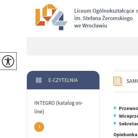
E-CZYTELNIA
SAM
INTEGRO (katalog on-
Przewod
line)
Wiceprz
Sekreta
Opiekunka