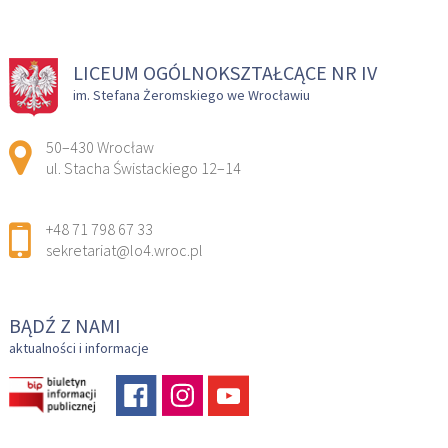
LICEUM OGÓLNOKSZTAŁCĄCE NR IV
im. Stefana Żeromskiego we Wrocławiu
Adres pocztowy:
50–430 Wrocław
ul. Stacha Świstackiego 12–14
+48 71 798 67 33
sekretariat@lo4.wroc.pl
BĄDŹ Z NAMI
aktualności i informacje