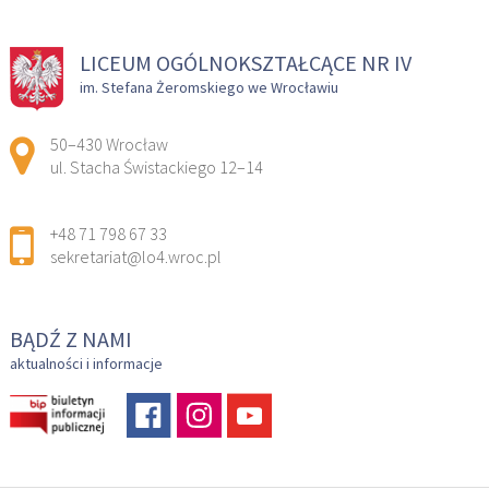
LICEUM OGÓLNOKSZTAŁCĄCE NR IV
im. Stefana Żeromskiego we Wrocławiu
Adres pocztowy:
50–430 Wrocław
ul. Stacha Świstackiego 12–14
+48 71 798 67 33
sekretariat@lo4.wroc.pl
BĄDŹ Z NAMI
aktualności i informacje