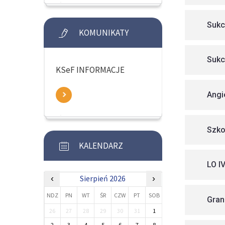
Sukc
KOMUNIKATY
Sukc
KSeF INFORMACJE
Angie
Szkol
KALENDARZ
LO I
‹
Sierpień 2026
›
NDZ
PN
WT
ŚR
CZW
PT
SOB
Gran
26
27
28
29
30
31
1
2
3
4
5
6
7
8