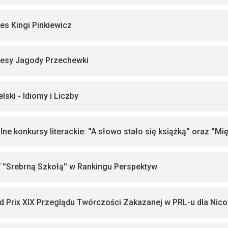
es Kingi Pinkiewicz
esy Jagody Przechewki
lski - Idiomy i Liczby
ne konkursy literackie: ''A słowo stało się książką'' oraz ''Mi
V ''Srebrną Szkołą'' w Rankingu Perspektyw
d Prix XIX Przeglądu Twórczości Zakazanej w PRL-u dla Nicoli