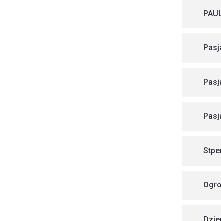
PAUL
Pasj
Pasj
Pasj
Stpe
Ogro
Dzie