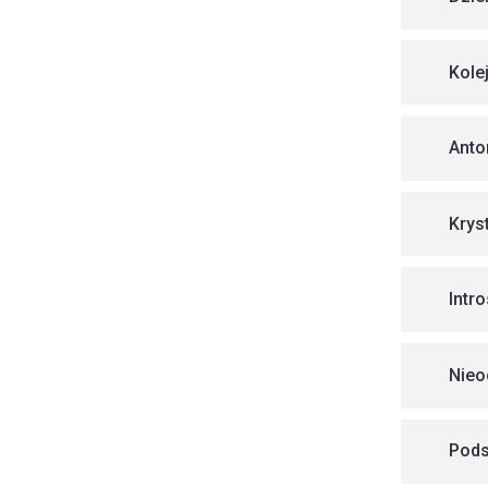
Kole
Anto
Krys
Intr
Nieo
Pods