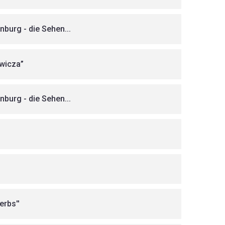
burg - die Sehen...
ewicza”
burg - die Sehen...
erbs''