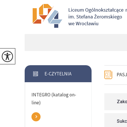
E-CZYTELNIA
PASJ
INTEGRO (katalog on-
Zako
line)
Sukc