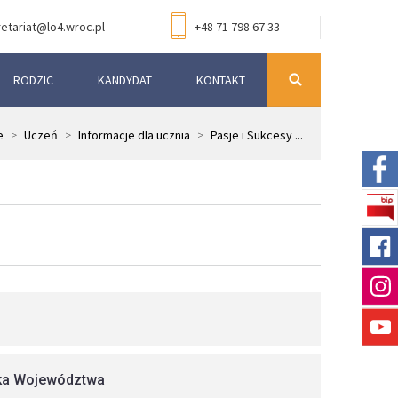
etariat@lo4.wroc.pl
+48 71 798 67 33
RODZIC
KANDYDAT
KONTAKT
e
>
Uczeń
>
Informacje dla ucznia
>
Pasje i Sukcesy ...
łka Województwa