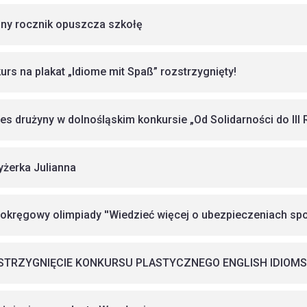
jny rocznik opuszcza szkołę
urs na plakat „Idiome mit Spaß” rozstrzygnięty!
es drużyny w dolnośląskim konkursie „Od Solidarności do III 
yżerka Julianna
 okręgowy olimpiady ''Wiedzieć więcej o ubezpieczeniach spo
STRZYGNIĘCIE KONKURSU PLASTYCZNEGO ENGLISH IDIOMS