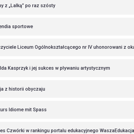
y z „Lalką” po raz szósty
endia sportowe
zyciele Liceum Ogólnokształcącego nr IV uhonorowani z okazj
lda Kasprzyk i jej sukces w pływaniu artystycznym
ja z historii obyczaju
urs Idiome mit Spass
es Czwórki w rankingu portalu edukacyjnego WaszaEdukacja