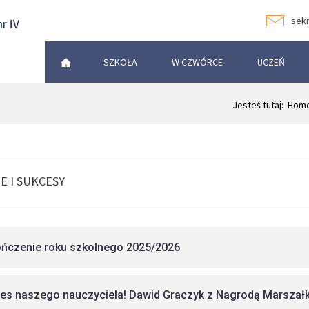
sekr
SZKOŁA
W CZWÓRCE
UCZEŃ
Jesteś tutaj:
Hom
E I SUKCESY
ńczenie roku szkolnego 2025/2026
es naszego nauczyciela! Dawid Graczyk z Nagrodą Marsza