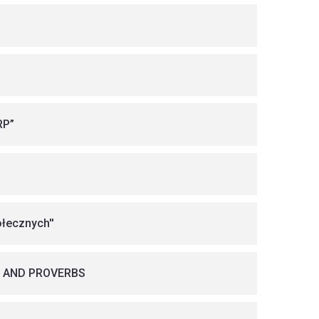
RP”
łecznych''
 AND PROVERBS