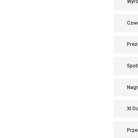
Wyró
Czwó
Prez
Spot
Nagr
XI D
Prze