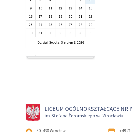
9
10
11
12
13
14
15
16
17
18
19
20
21
22
23
24
25
26
27
28
29
30
31
1
2
3
4
5
Dzisiaj: Sobota, Sierpień 8, 2026
LICEUM OGÓLNOKSZTAŁCĄCE NR I
im. Stefana Żeromskiego we Wrocławiu
Adres pocztowy:
50–430 Wrocław
+48 71 