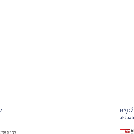
V
BĄDŹ
aktualn
798 67 33