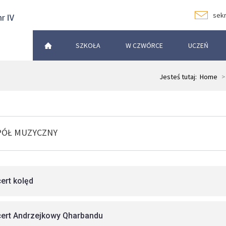
sekr
SZKOŁA
W CZWÓRCE
UCZEŃ
Jesteś tutaj:
Home
>
PÓŁ MUZYCZNY
ert kolęd
ert Andrzejkowy Qharbandu