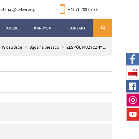
etariat@lo4.wroc.pl
+48 71 798 67 33
RODZIC
KANDYDAT
KONTAKT
W czwórce
>
Bądź na bieżąco
>
ZESPÓŁ MUZYCZNY ...