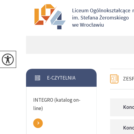
E-CZYTELNIA
ZES
INTEGRO (katalog on-
Konc
line)
Konc