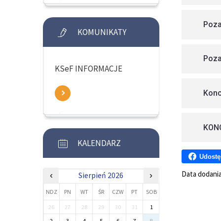
Poza
KOMUNIKATY
Poza
KSeF INFORMACJE
Konc
KON
KALENDARZ
Udostę
Data dodani
‹
Sierpień 2026
›
NDZ
PN
WT
ŚR
CZW
PT
SOB
26
27
28
29
30
31
1
2
3
4
5
6
7
8