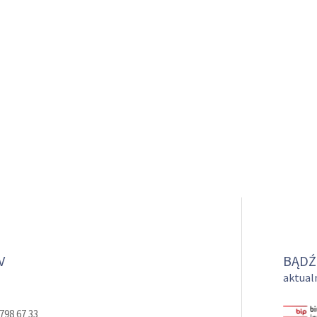
V
BĄDŹ
aktualn
798 67 33