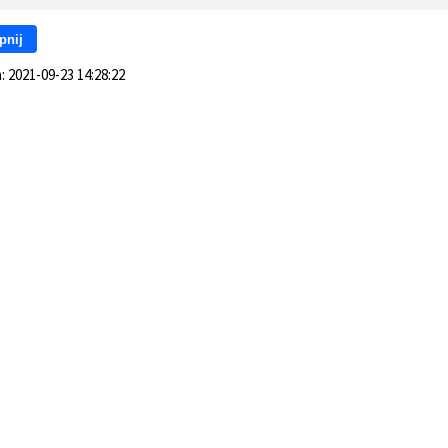
pnij
a:
2021-09-23 14:28:22