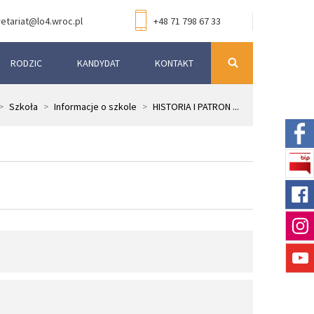
etariat@lo4.wroc.pl
+48 71 798 67 33
RODZIC
KANDYDAT
KONTAKT
>
Szkoła
>
Informacje o szkole
>
HISTORIA I PATRON ...