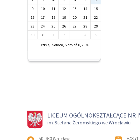
9
10
11
12
13
14
15
16
17
18
19
20
21
22
23
24
25
26
27
28
29
30
31
1
2
3
4
5
Dzisiaj: Sobota, Sierpień 8, 2026
LICEUM OGÓLNOKSZTAŁCĄCE NR I
im. Stefana Żeromskiego we Wrocławiu
Adres pocztowy:
50–430 Wrocław
+48 71 