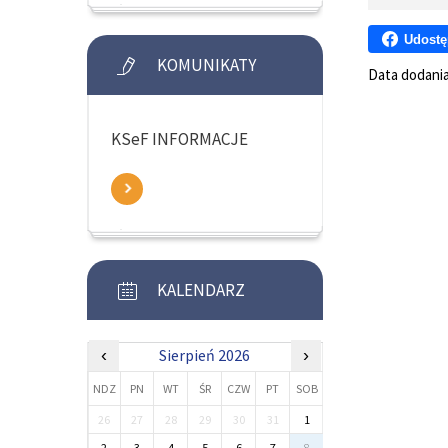
Udostę
KOMUNIKATY
Data dodani
KSeF INFORMACJE
KALENDARZ
‹
Sierpień 2026
›
NDZ
PN
WT
ŚR
CZW
PT
SOB
26
27
28
29
30
31
1
2
3
4
5
6
7
8