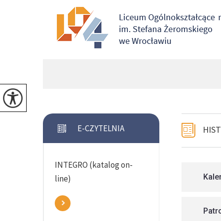
E-CZYTELNIA
HIST
INTEGRO (katalog on-
Kale
line)
Patr