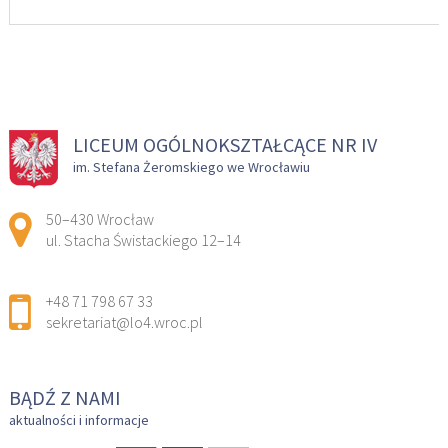
LICEUM OGÓLNOKSZTAŁCĄCE NR IV
im. Stefana Żeromskiego we Wrocławiu
Adres pocztowy:
50–430 Wrocław
ul. Stacha Świstackiego 12–14
+48 71 798 67 33
sekretariat@lo4.wroc.pl
BĄDŹ Z NAMI
aktualności i informacje