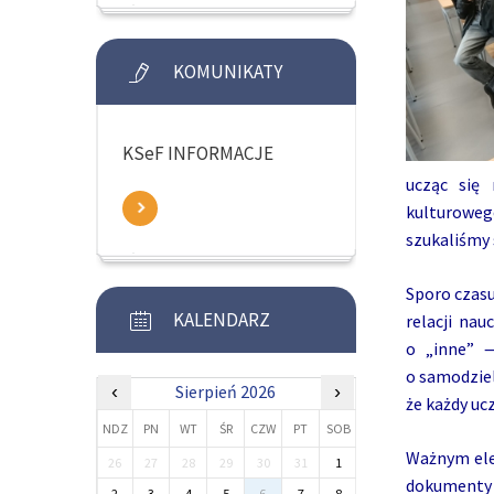
KOMUNIKATY
KSeF INFORMACJE
ucząc się
kulturoweg
szukaliśmy 
Sporo czasu
KALENDARZ
relacji nau
o „inne” —
o samodziel
‹
Sierpień 2026
›
że każdy ucz
NDZ
PN
WT
ŚR
CZW
PT
SOB
Ważnym ele
26
27
28
29
30
31
1
dokumenty 
2
3
4
5
6
7
8