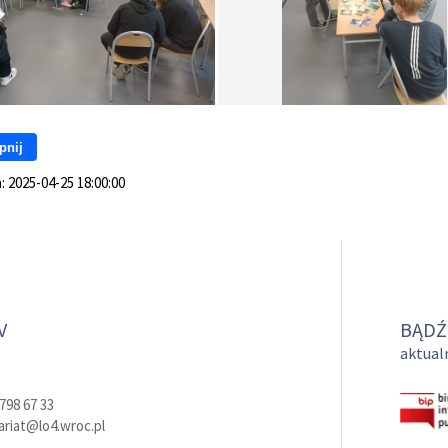
pnij
a:
2025-04-25 18:00:00
V
BĄDŹ
aktualn
798 67 33
ariat@lo4.wroc.pl