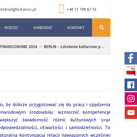
etariat@lo4.wroc.pl
+48 71 798 67 33
RODZIC
KANDYDAT
KONTAKT
FINANSOWANIE 2024
>
BERLIN – szkolenie kulturowe p ...
o, by dobrze przygotować się do pracy i spędzenia
ynarodowym środowisku: wzmocnić kompetencje
zwiększyć świadomość różnic kulturowych oraz
powiedzialności, otwartości i samodzielności. To
aturalną kontynuacją relacji nawiązanych wcześniej