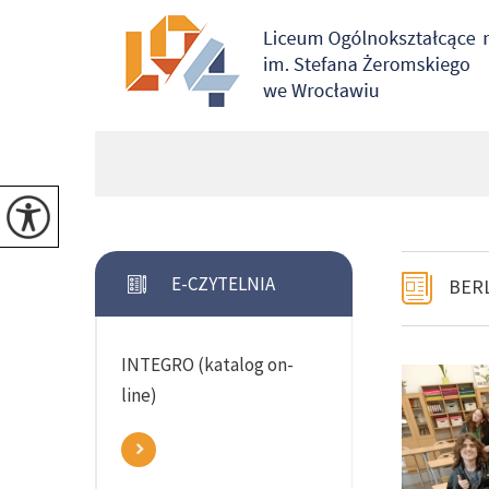
E-CZYTELNIA
BER
INTEGRO (katalog on-
line)