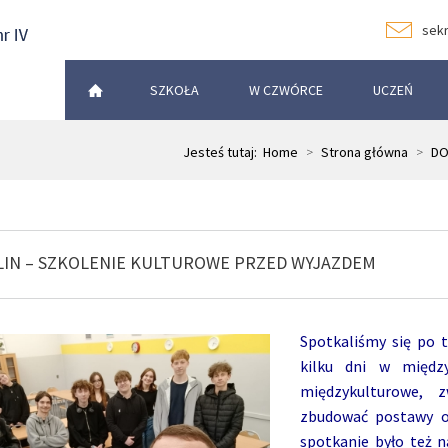
sekr
SZKOŁA
W CZWÓRCE
UCZEŃ
Jesteś tutaj:
Home
>
Strona główna
>
DO
LIN – SZKOLENIE KULTUROWE PRZED WYJAZDEM
Spotkaliśmy się po t
kilku dni w międz
międzykulturowe, 
zbudować postawy od
spotkanie było też n