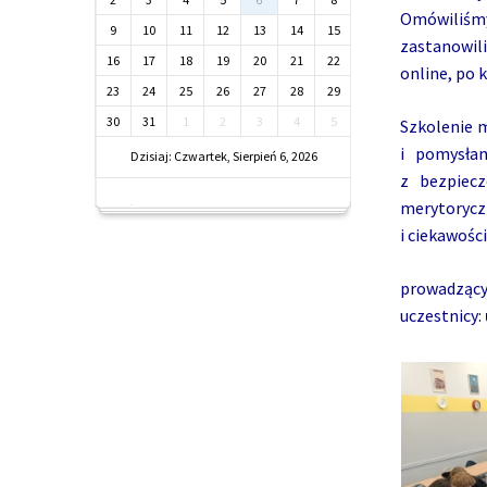
Omówiliśmy 
9
10
11
12
13
14
15
zastanowil
16
17
18
19
20
21
22
online, po 
23
24
25
26
27
28
29
30
31
1
2
3
4
5
Szkolenie m
i pomysła
Dzisiaj: Czwartek, Sierpień 6, 2026
z bezpiecz
merytorycz
i ciekawości
prowadzący
uczestnicy: