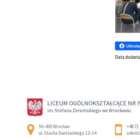
Udostę
Data dodani
LICEUM OGÓLNOKSZTAŁCĄCE NR I
im. Stefana Żeromskiego we Wrocławiu
Adres pocztowy:
50–430 Wrocław
+48 71 
ul. Stacha Świstackiego 12–14
sekret