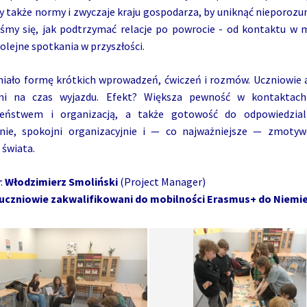
także normy i zwyczaje kraju gospodarza, by uniknąć nieporozum
iśmy się, jak podtrzymać relacje po powrocie - od kontaktu w 
kolejne spotkania w przyszłości.
iało formę krótkich wprowadzeń, ćwiczeń i rozmów. Uczniowie ak
mi na czas wyjazdu. Efekt? Większa pewność w kontaktach
eństwem i organizacją, a także gotowość do odpowiedzialn
nie, spokojni organizacyjnie i — co najważniejsze — zmotyw
 świata.
:
Włodzimierz Smoliński
(Project Manager)
uczniowie zakwalifikowani do mobilności Erasmus+ do Niemi