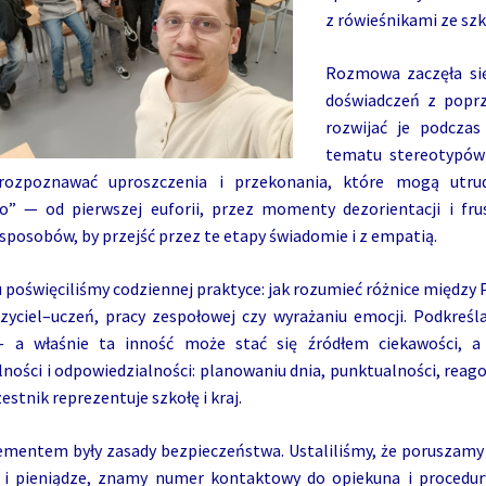
z rówieśnikami ze szk
Rozmowa zaczęła się 
doświadczeń z poprz
rozwijać je podcza
tematu stereotypów i
 rozpoznawać uproszczenia i przekonania, które mogą utru
o” — od pierwszej euforii, przez momenty dezorientacji i frus
sposobów, by przejść przez te etapy świadomie i z empatią.
 poświęciliśmy codziennej praktyce: jak rozumieć różnice między 
czyciel–uczeń, pracy zespołowej czy wyrażaniu emocji. Podkreśla
 a właśnie ta inność może stać się źródłem ciekawości, a
ności i odpowiedzialności: planowaniu dnia, punktualności, reag
estnik reprezentuje szkołę i kraj.
mentem były zasady bezpieczeństwa. Ustaliliśmy, że poruszamy 
i pieniądze, znamy numer kontaktowy do opiekuna i procedur