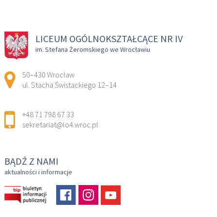
LICEUM OGÓLNOKSZTAŁCĄCE NR IV
im. Stefana Żeromskiego we Wrocławiu
Adres pocztowy:
50–430 Wrocław
ul. Stacha Świstackiego 12–14
+48 71 798 67 33
sekretariat@lo4.wroc.pl
BĄDŹ Z NAMI
aktualności i informacje