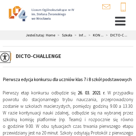
Jesteś tutaj:
Home
>
Szkoła
>
Inf ...
>
KON ...
>
DICTO-C ...
DICTO-CHALLENGE
Pierwsza edycja konkursu dla uczniów klas 7 i 8 szkół podstawowych
Pierwszy etap konkursu odbędzie się
26. 03. 2021 r.
W przypadku
powrotu do stacjonarnego trybu nauczania, przeprowadzony
zostanie w szkołach macierzystych, pomiędzy godziną 9.00 a 13.30.
W razie kontynuacji nauki zdalnej, odbędzie się na wybranej przez
szkolną komisję platformie (np. Teams) i rozpocznie się równo
o godzinie 9.00. W obu sytuacjach czas trwania pierwszego etapu
przewidziany jest na 20 minut. Szkoły odsyłają Protokół z pierwszego