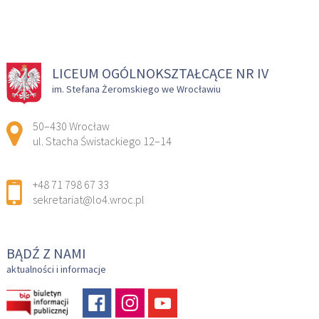
LICEUM OGÓLNOKSZTAŁCĄCE NR IV
im. Stefana Żeromskiego we Wrocławiu
Adres pocztowy:
50–430 Wrocław
ul. Stacha Świstackiego 12–14
+48 71 798 67 33
sekretariat@lo4.wroc.pl
BĄDŹ Z NAMI
aktualności i informacje