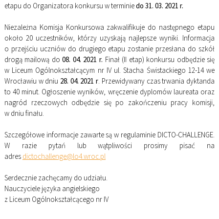
etapu do Organizatora konkursu w terminie
do 31. 03. 2021 r.
Niezależna Komisja Konkursowa zakwalifikuje do następnego etapu
około 20 uczestników, którzy uzyskają najlepsze wyniki. Informacja
o przejściu uczniów do drugiego etapu zostanie przesłana do szkół
drogą mailową do
08. 04. 2021 r.
Finał (II etap) konkursu odbędzie się
w Liceum Ogólnokształcącym nr IV ul. Stacha Świstackiego 12-14 we
Wrocławiu w dniu
28. 04. 2021 r
. Przewidywany czas trwania dyktanda
to 40 minut. Ogłoszenie wyników, wręczenie dyplomów laureata oraz
nagród rzeczowych odbędzie się po zakończeniu pracy komisji,
w dniu finału.
Szczegółowe informacje zawarte są w regulaminie DICTO-CHALLENGE.
W razie pytań lub wątpliwości prosimy pisać na
adres
dictochallenge@lo4.wroc.pl
Serdecznie zachęcamy do udziału.
Nauczyciele języka angielskiego
z Liceum Ogólnokształcącego nr IV