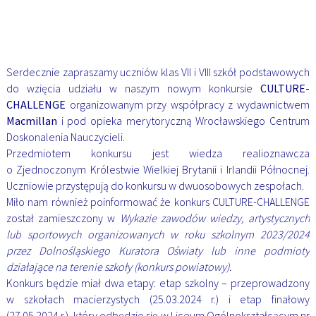
Serdecznie zapraszamy uczniów klas VII i VIII szkół podstawowych
do wzięcia udziału w naszym nowym konkursie
CULTURE-
CHALLENGE
organizowanym przy współpracy z wydawnictwem
Macmillan
i pod opieka merytoryczną Wrocławskiego Centrum
Doskonalenia Nauczycieli.
Przedmiotem konkursu jest wiedza realioznawcza
o Zjednoczonym Królestwie Wielkiej Brytanii i Irlandii Północnej.
Uczniowie przystępują do konkursu w dwuosobowych zespołach.
Miło nam również poinformować że konkurs CULTURE-CHALLENGE
został zamieszczony w
Wykazie zawodów wiedzy, artystycznych
lub sportowych organizowanych w roku szkolnym 2023/2024
przez Dolnośląskiego Kuratora Oświaty lub inne podmioty
działające na terenie szkoły
(konkurs powiatowy).
Konkurs będzie miał dwa etapy: etap szkolny – przeprowadzony
w szkołach macierzystych (25.03.2024 r.) i etap finałowy
(27.05.2024 r.), który odbędzie się w Liceum Ogólnokształcącym nr