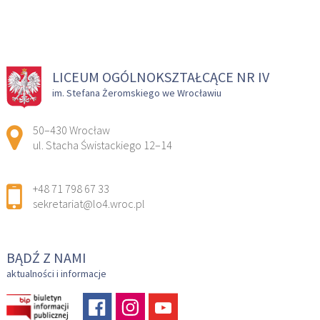
LICEUM OGÓLNOKSZTAŁCĄCE NR IV
im. Stefana Żeromskiego we Wrocławiu
Adres pocztowy:
50–430 Wrocław
ul. Stacha Świstackiego 12–14
+48 71 798 67 33
sekretariat@lo4.wroc.pl
BĄDŹ Z NAMI
aktualności i informacje