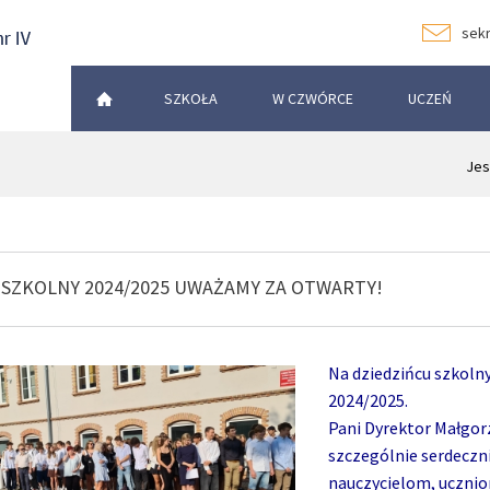
sekr
SZKOŁA
W CZWÓRCE
UCZEŃ
Jes
 SZKOLNY 2024/2025 UWAŻAMY ZA OTWARTY!
Na dziedzińcu szkolny
2024/2025.
Pani Dyrektor Małgor
szczególnie serdeczni
nauczycielom, uczni