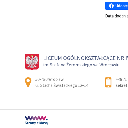
Udostę
Data dodani
LICEUM OGÓLNOKSZTAŁCĄCE NR I
im. Stefana Żeromskiego we Wrocławiu
Adres pocztowy:
50–430 Wrocław
+48 71 
ul. Stacha Świstackiego 12–14
sekret