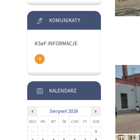
KOMUNIKATY
KSeF INFORMACJE
KALENDARZ
‹
Sierpień 2026
›
NDZ
PN
WT
ŚR
CZW
PT
SOB
26
27
28
29
30
31
1
2
3
4
5
6
7
8