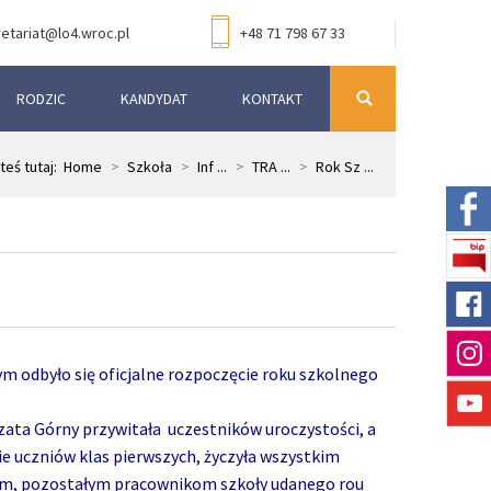
etariat@lo4.wroc.pl
+48 71 798 67 33
RODZIC
KANDYDAT
KONTAKT
teś tutaj:
Home
>
Szkoła
>
Inf ...
>
TRA ...
>
Rok Sz ...
m odbyło się oficjalne rozpoczęcie roku szkolnego
zata Górny przywitała uczestników uroczystości, a
e uczniów klas pierwszych, życzyła wszystkim
om, pozostałym pracownikom szkoły udanego rou