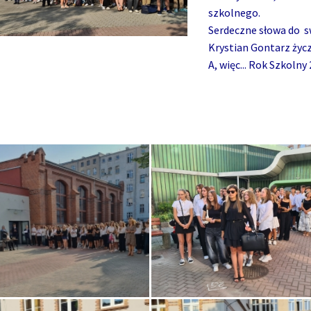
szkolnego.
Serdeczne słowa do s
Krystian Gontarz życz
A, więc... Rok Szkoln