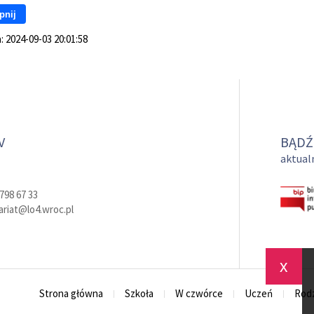
pnij
a:
2024-09-03 20:01:58
V
BĄDŹ
aktualn
798 67 33
ariat@lo4.wroc.pl
x
Strona główna
Szkoła
W czwórce
Uczeń
Rodz