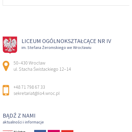
LICEUM OGÓLNOKSZTAŁCĄCE NR IV
im. Stefana Żeromskiego we Wrocławiu
Adres pocztowy:
50–430 Wrocław
ul. Stacha Świstackiego 12–14
+48 71 798 67 33
sekretariat@lo4.wroc.pl
BĄDŹ Z NAMI
aktualności i informacje