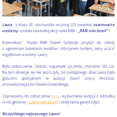
Laura
z klasy 3C obchodziła wczoraj (15 kwietna)
osiemnaste
urodziny
i została laureatką akcji radia RAM -
„RAM robi dzień”
!
Dziennikarz Radia RAM Paweł Gołębski przybył do szkoły
z ogromnym bukietem kwiatów i olbrzymim tortem, żeby uczcić
wyjątkowe urodziny Laury.
Było zaskoczenie, radość, wspaniałe życzenia, chóralne
Sto Lat
.
Na tym atrakcje się nie skończyły, bo następnego dnia Laura była
gościem specjalnym w audycji
Dzień dobry Wrocław
,
prowadzonej przez Pawła Gołębskiego.
Zapraszamy do zobaczenia
filmu
, wysłuchania audycji z Jubilatką
w roli głównej -
Laura robi dzień!
i obejrzenia galerii zdjęć.
Wszystkiego najlepszego Lauro!