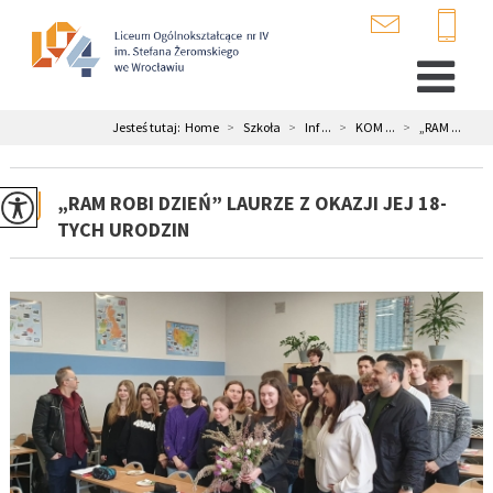
Jesteś tutaj:
Home
>
Szkoła
>
Inf ...
>
KOM ...
>
„RAM ...
„RAM ROBI DZIEŃ” LAURZE Z OKAZJI JEJ 18-
TYCH URODZIN