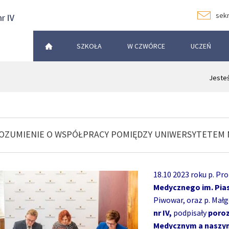
sekr
SZKOŁA
W CZWÓRCE
UCZEŃ
Jesteś
OZUMIENIE O WSPÓŁPRACY POMIĘDZY UNIWERSYTETEM M
18.10 2023 roku p. Pr
Medycznego
im. Pi
Piwowar, oraz p. Małg
nr IV,
podpisały
poroz
Medycznym a naszym