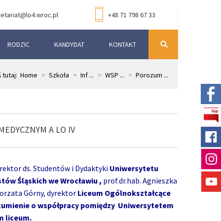
etariat@lo4.wroc.pl
+48 71 798 67 33
RODZIC
KANDYDAT
KONTAKT
 tutaj:
Home
>
Szkoła
>
Inf ...
>
WSP ...
>
Porozum ...
EDYCZNYM A LO IV
orektor ds. Studentów i Dydaktyki
Uniwersytetu
astów Śląskich we Wrocławiu
,
prof.dr.hab. Agnieszka
orzata Górny, dyrektor
Liceum Ogólnokształcące
umienie o współpracy pomiędzy Uniwersytetem
 liceum.