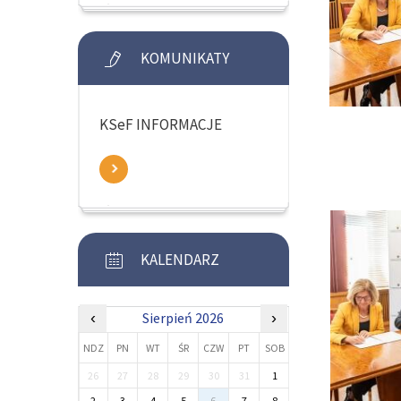
KOMUNIKATY
KSeF INFORMACJE
KALENDARZ
‹
Sierpień 2026
›
NDZ
PN
WT
ŚR
CZW
PT
SOB
26
27
28
29
30
31
1
2
3
4
5
6
7
8