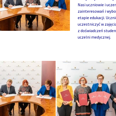
Nasi uczniowie i ucze
zainteresowań i wybo
etapie edukacji. Uczn
uczestniczyć w zajęc
z doświadczeń studen
uczelni medycznej.