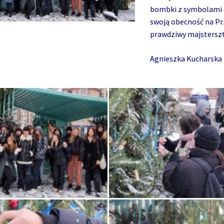
bombki z symbolami n
swoją obecność na Pr
prawdziwy majstersz
Agnieszka Kucharska