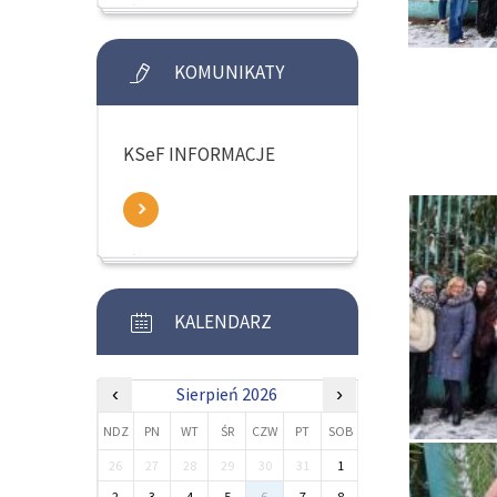
KOMUNIKATY
KSeF INFORMACJE
KALENDARZ
‹
Sierpień 2026
›
NDZ
PN
WT
ŚR
CZW
PT
SOB
26
27
28
29
30
31
1
2
3
4
5
6
7
8