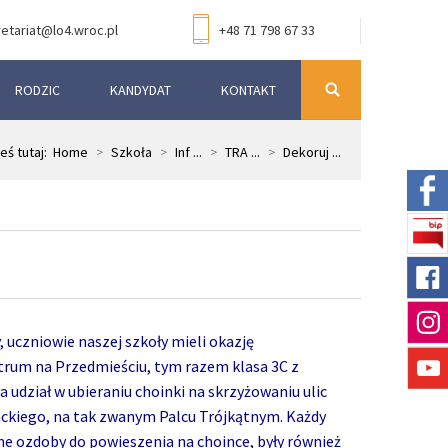
etariat@lo4.wroc.pl
+48 71 798 67 33
RODZIC
KANDYDAT
KONTAKT
eś tutaj:
Home
>
Szkoła
>
Inf ...
>
TRA ...
>
Dekoruj ...
 uczniowie naszej szkoły mieli okazję
rum na Przedmieściu, tym razem klasa 3C z
 udział w ubieraniu choinki na skrzyżowaniu ulic
tackiego, na tak zwanym Palcu Trójkątnym. Każdy
sne ozdoby do powieszenia na choince, były również