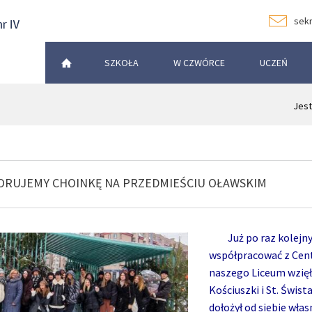
sekr
SZKOŁA
W CZWÓRCE
UCZEŃ
Jest
ORUJEMY CHOINKĘ NA PRZEDMIEŚCIU OŁAWSKIM
Już po raz kolejny,
współpracować z Cent
naszego Liceum wzięła
Kościuszki i St. Świs
dołożył od siebie wła