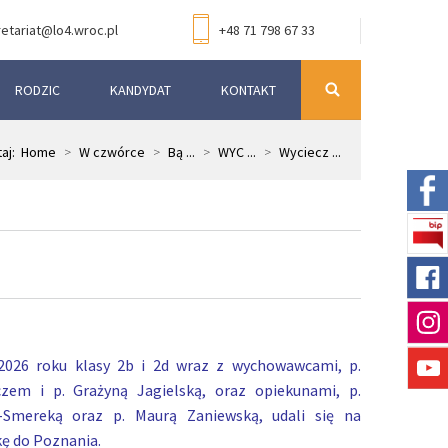
etariat@lo4.wroc.pl
+48 71 798 67 33
RODZIC
KANDYDAT
KONTAKT
taj:
Home
>
W czwórce
>
Bą ...
>
WYC ...
>
Wyciecz ...
2026 roku klasy 2b i 2d wraz z wychowawcami, p.
zem i p. Grażyną Jagielską, oraz opiekunami, p.
-Smereką oraz p. Maurą Zaniewską, udali się na
ę do Poznania.