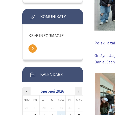
KOMUNIKATY
KSeF INFORMACJE
Polski, a t
Grażyna Jag
Daniel Stan
KALENDARZ
‹
Sierpień 2026
›
NDZ
PN
WT
ŚR
CZW
PT
SOB
26
27
28
29
30
31
1
2
3
4
5
6
7
8