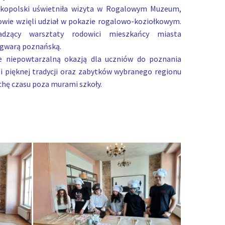
lkopolski uświetniła wizyta w Rogalowym Muzeum,
owie wzięli udział w pokazie rogalowo-koziołkowym.
adzący warsztaty rodowici mieszkańcy miasta
 gwarą poznańską.
e niepowtarzalną okazją dla uczniów do poznania
i pięknej tradycji oraz zabytków wybranego regionu
ochę czasu poza murami szkoły.