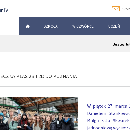
sekr
SZKOŁA
W CZWÓRCE
UCZEŃ
Jesteś tu
ECZKA KLAS 2B I 2D DO POZNANIA
W piątek 27 marca 
Danielem Stankiewic
Małgorzatą Skwarek
jednodniową wycieczk