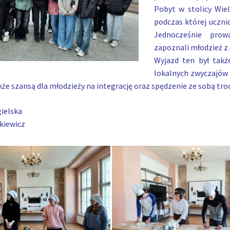
Pobyt w stolicy Wie
podczas której uczni
Jednocześnie prow
zapoznali młodzież z
Wyjazd ten był takż
lokalnych zwyczajów 
akże szansą dla młodzieży na integrację oraz spędzenie ze sobą tr
ielska
kiewicz