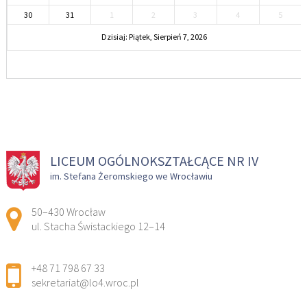
30
31
1
2
3
4
5
Dzisiaj: Piątek, Sierpień 7, 2026
LICEUM OGÓLNOKSZTAŁCĄCE NR IV
im. Stefana Żeromskiego we Wrocławiu
Adres pocztowy:
50–430 Wrocław
ul. Stacha Świstackiego 12–14
+48 71 798 67 33
sekretariat@lo4.wroc.pl