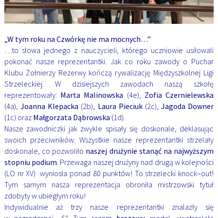
„W tym roku na Czwórkę nie ma mocnych…”
…to słowa jednego z nauczycieli, którego uczniowie usiłowali
pokonać nasze reprezentantki. Jak co roku zawody o Puchar
Klubu Żołnierzy Rezerwy kończą rywalizację Międzyszkolnej Ligi
Strzeleckiej. W dzisiejszych zawodach naszą szkołę
reprezentowały:
Marta Malinowska
(4e),
Zofia Czernielewska
(4a),
Joanna Klepacka
(2b),
Laura Pieciuk
(2c),
Jagoda Downer
(1c) oraz
Małgorzata Dąbrowska
(1d).
Nasze zawodniczki jak zwykle spisały się doskonale, deklasując
swoich przeciwników. Wszystkie nasze reprezentantki strzelały
doskonale, co pozwoliło
naszej drużynie stanąć na najwyższym
stopniu podium
. Przewaga naszej drużyny nad drugą w kolejności
(LO nr XV) wyniosła ponad 80 punktów! To strzelecki knock–out!
Tym samym nasza reprezentacja obroniła mistrzowski tytuł
zdobyty w ubiegłym roku!
Indywidualnie aż trzy nasze reprezentantki znalazły się