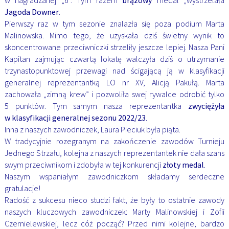
w nagradzanej „6”. Tym razem
brązowy
medal „wystrzelała
Jagoda Downer
.
Pierwszy raz w tym sezonie znalazła się poza podium Marta
Malinowska. Mimo tego, że uzyskała dziś świetny wynik to
skoncentrowane przeciwniczki strzeliły jeszcze lepiej. Nasza Pani
Kapitan zajmując czwartą lokatę walczyła dziś o utrzymanie
trzynastopunktowej przewagi nad ścigającą ją w klasyfikacji
generalnej reprezentantką LO nr XV, Alicją Pakułą. Marta
zachowała „zimną krew” i pozwoliła swej rywalce odrobić tylko
5 punktów. Tym samym nasza reprezentantka
zwyciężyła
w klasyfikacji generalnej sezonu 2022/23
.
Inna z naszych zawodniczek, Laura Pieciuk była piąta.
W tradycyjnie rozegranym na zakończenie zawodów Turnieju
Jednego Strzału, kolejna z naszych reprezentantek nie dała szans
swym przeciwnikom i zdobyła w tej konkurencji
złoty medal
.
Naszym wspaniałym zawodniczkom składamy serdeczne
gratulacje!
Radość z sukcesu nieco studzi fakt, że były to ostatnie zawody
naszych kluczowych zawodniczek: Marty Malinowskiej i Zofii
Czernielewskiej, lecz cóż począć? Przed nimi kolejne, bardzo