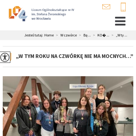
Jesteś tutaj:
Home
>
W czwórce
>
Bą ...
>
KO� ...
>
„W ty ...
„W TYM ROKU NA CZWÓRKĘ NIE MA MOCNYCH…”