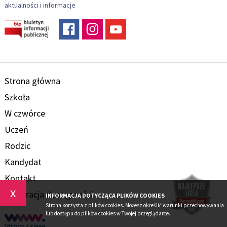
aktualności i informacje
Strona główna
Szkoła
W czwórce
Uczeń
Rodzic
Kandydat
Kontakt
x
Deklaracja dostępności
INFORMACJA DOTYCZĄCA PLIKÓW COOKIES
Strona korzysta z plików cookies. Możesz określić warunki przechowywania
lub dostępu do plików cookies w Twojej przeglądarce.