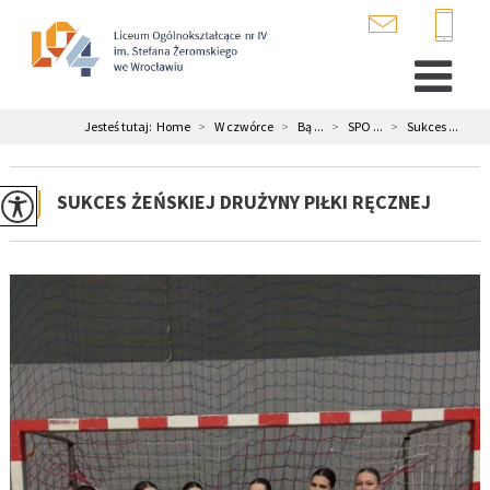
Jesteś tutaj:
Home
>
W czwórce
>
Bą ...
>
SPO ...
>
Sukces ...
SUKCES ŻEŃSKIEJ DRUŻYNY PIŁKI RĘCZNEJ