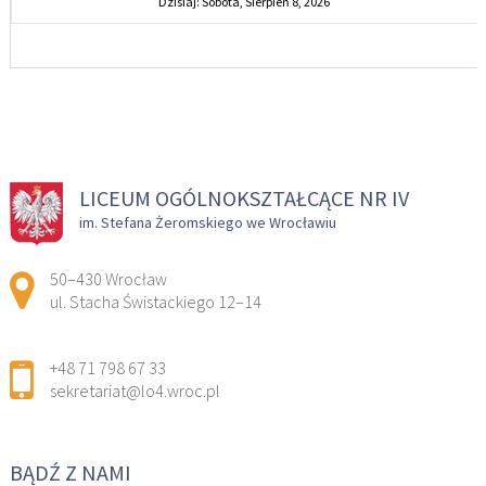
Dzisiaj: Sobota, Sierpień 8, 2026
LICEUM OGÓLNOKSZTAŁCĄCE NR IV
im. Stefana Żeromskiego we Wrocławiu
Adres pocztowy:
50–430 Wrocław
ul. Stacha Świstackiego 12–14
+48 71 798 67 33
sekretariat@lo4.wroc.pl
BĄDŹ Z NAMI