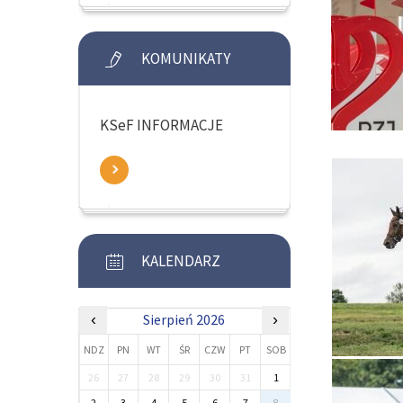
KOMUNIKATY
KSeF INFORMACJE
KALENDARZ
‹
Sierpień 2026
›
NDZ
PN
WT
ŚR
CZW
PT
SOB
26
27
28
29
30
31
1
2
3
4
5
6
7
8