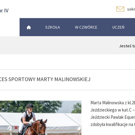
sekr
SZKOŁA
W CZWÓRCE
UCZEŃ
Jesteś t
CES SPORTOWY MARTY MALINOWSKIEJ
Marta Malinowska z kl.2
Jeździeckiego w kat.C –
Jeździecki Pawlak Eques
zdobyła kwalifikacje na 