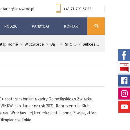
etariat@lo4.wroc.pl
+48 71 798 67 33
RODZIC
KANDYDAT
KONTAKT
utaj:
Home
>
W czwórce
>
Bą ...
>
SPO ...
>
Sukces ...
E+ została członkinią kadry Dolnośląskiego Związku
 WKKW jako Junior na rok 2021. Reprezentuje Klub
trian Wrocław. Jej trenerką jest Joanna Pawlak, która
Olimpiadę w Tokio.