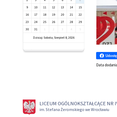
9
10
11
12
13
14
15
16
17
18
19
20
21
22
23
24
25
26
27
28
29
30
31
1
2
3
4
5
Dzisiaj: Sobota, Sierpień 8, 2026
Udostę
Data dodani
LICEUM OGÓLNOKSZTAŁCĄCE NR I
im. Stefana Żeromskiego we Wrocławiu