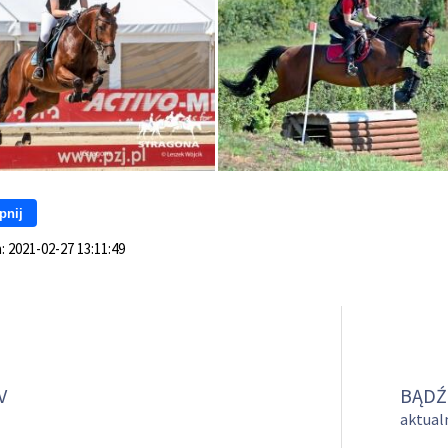
pnij
a:
2021-02-27 13:11:49
V
BĄDŹ
aktualn