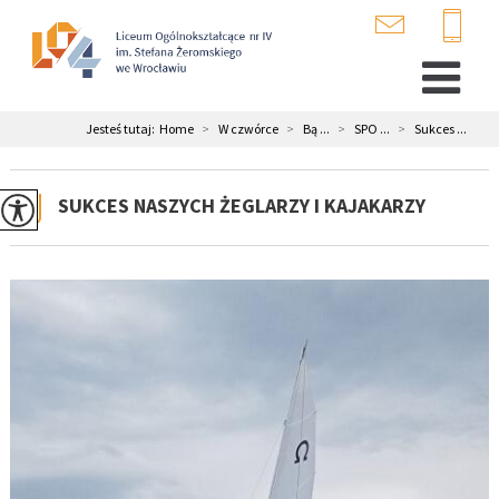
Jesteś tutaj:
Home
>
W czwórce
>
Bą ...
>
SPO ...
>
Sukces ...
SUKCES NASZYCH ŻEGLARZY I KAJAKARZY