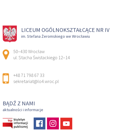
LICEUM OGÓLNOKSZTAŁCĄCE NR IV
im. Stefana Żeromskiego we Wrocławiu
Adres pocztowy:
50–430 Wrocław
ul. Stacha Świstackiego 12–14
+48 71 798 67 33
sekretariat@lo4.wroc.pl
BĄDŹ Z NAMI
aktualności i informacje