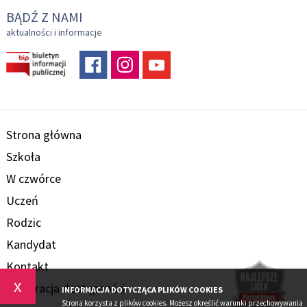
BĄDŹ Z NAMI
aktualności i informacje
Strona główna
Szkoła
W czwórce
Uczeń
Rodzic
Kandydat
Kontakt
x
Deklaracja dostępności
INFORMACJA DOTYCZĄCA PLIKÓW COOKIES
Strona korzysta z plików cookies. Możesz określić warunki przechowywania