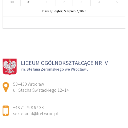
30
31
1
2
3
4
5
Dzisiaj: Piątek, Sierpień 7, 2026
LICEUM OGÓLNOKSZTAŁCĄCE NR IV
im. Stefana Żeromskiego we Wrocławiu
Adres pocztowy:
50–430 Wrocław
ul. Stacha Świstackiego 12–14
+48 71 798 67 33
sekretariat@lo4.wroc.pl