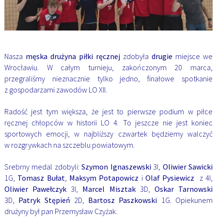
Nasza
męska
drużyna piłki ręcznej
zdobyła
drugie
miejsce we
Wrocławiu. W całym turnieju, zakończonym 20 marca,
przegraliśmy nieznacznie tylko jedno, finałowe spotkanie
z gospodarzami zawodów LO XII.
Radość jest tym większa, że jest to pierwsze podium w piłce
ręcznej chłopców w historii LO 4.
To jeszcze nie jest koniec
sportowych emocji, w najbliższy czwartek będziemy walczyć
w rozgrywkach na szczeblu powiatowym.
Srebrny medal zdobyli:
Szymon Ignaszewski
3I,
Oliwier Sawicki
1G,
Tomasz Bułat
,
Maksym Potapowicz
i
Olaf Pysiewicz
z 4I,
Oliwier Pawełczyk
3I,
Marcel Misztak
3D,
Oskar Tarnowski
3D,
Patryk Stępień
2D,
Bartosz Paszkowski
1G.
Opiekunem
drużyny był pan Przemysław Czyżak.