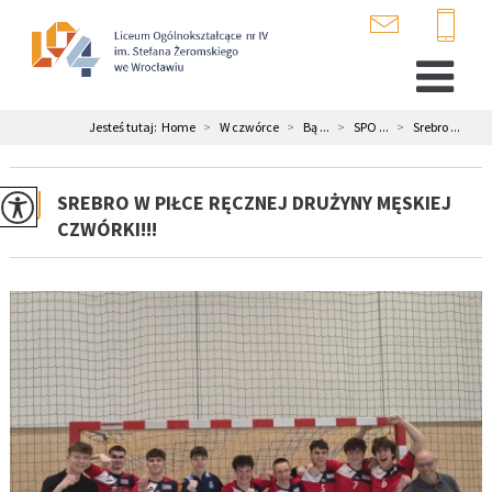
Jesteś tutaj:
Home
>
W czwórce
>
Bą ...
>
SPO ...
>
Srebro ...
SREBRO W PIŁCE RĘCZNEJ DRUŻYNY MĘSKIEJ
CZWÓRKI!!!