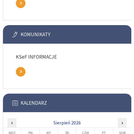
KOMUNIKATY
KSeF INFORMACJE
KALENDARZ
‹
Sierpień 2026
›
NDZ
PN
WT
ŚR
CZW
PT
SOB