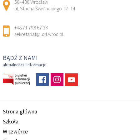
Adres pocztowy:
50–430 Wrocław
ul. Stacha Świstackiego 12–14
+48 71 798 67 33
sekretariat@lo4.wroc.pl
BĄDŹ Z NAMI
aktualności i informacje
Strona główna
Szkoła
W czwórce