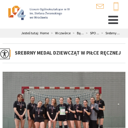
Jesteś tutaj:
Home
>
W czwórce
>
Bą ...
>
SPO ...
>
Srebrny ...
SREBRNY MEDAL DZIEWCZĄT W PIŁCE RĘCZNEJ