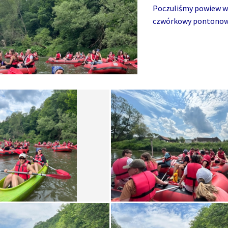
Poczuliśmy powiew wak
czwórkowy pontonowy