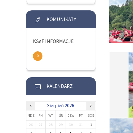
KOMUNIKATY
KSeF INFORMACJE
KALENDARZ
‹
Sierpień 2026
›
NDZ
PN
WT
ŚR
CZW
PT
SOB
26
27
28
29
30
31
1
2
3
4
5
6
7
8