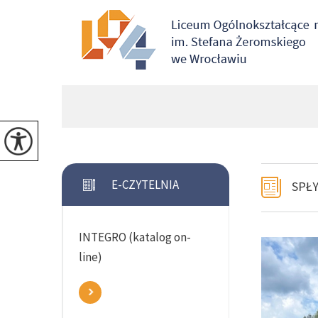
E-CZYTELNIA
SPŁY
INTEGRO (katalog on-
line)