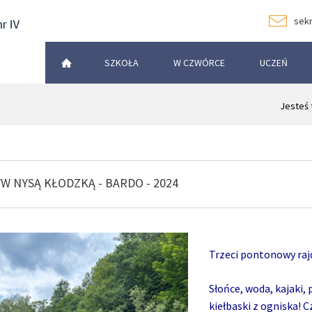
sekr
SZKOŁA
W CZWÓRCE
UCZEŃ
Jesteś 
W NYSĄ KŁODZKĄ - BARDO - 2024
Trzeci pontonowy raj
Słońce, woda, kajaki,
kiełbaski z ogniska! C