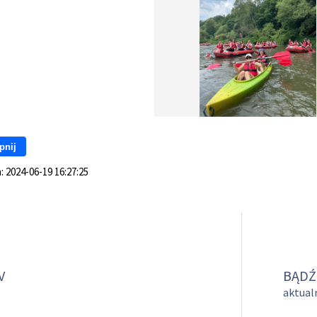
pnij
a:
2024-06-19 16:27:25
V
BĄDŹ
aktualn