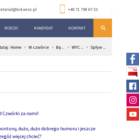
etariat@lo4.wroc.pl
+48 71 798 67 33
RODZIC
KANDYDAT
KONTAKT
tutaj:
Home
>
W czwórce
>
Bą ...
>
WYC ...
>
Spływ ...
d Czwórki za nami!
 pontony, dużo, dużo dobrego humoru i jeszcze
zegóż więcej chcieć?