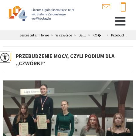
Jesteś tutaj:
Home
>
W czwórce
>
Bą ...
>
KO� ...
>
Przebud ...
PRZEBUDZENIE MOCY, CZYLI PODIUM DLA
„CZWÓRKI”