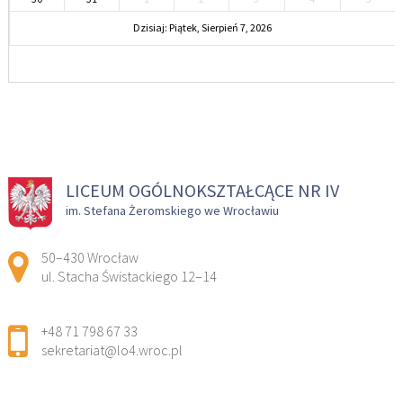
Dzisiaj: Piątek, Sierpień 7, 2026
LICEUM OGÓLNOKSZTAŁCĄCE NR IV
im. Stefana Żeromskiego we Wrocławiu
Adres pocztowy:
50–430 Wrocław
ul. Stacha Świstackiego 12–14
+48 71 798 67 33
sekretariat@lo4.wroc.pl