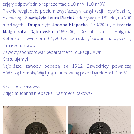
zajęły odpowiednio reprezentacje LO nr VII i LO nr XV.
Pięknie wyglądało podium zwyciężczyń klasyfikacji indywidualnej
dziewcząt.
Zwyciężyła Laura Pieciuk
zdobywając 181 pkt, na 200
możliwych.
Druga
była
Joanna Klepacka
(173/200) , a
trzecia
Małgorzata Dąbrowska
(169/200). Debiutantka – Małgosia
Kolonko – z wynikiem 164/200 została sklasyfikowana na wysokim,
7 miejscu. Brawo!
Zawody sponsorował Departament Edukacji UMWr.
Gratulujemy!
Najbliższe zawody odbędą się 15.12. Zawodnicy powalczą
o Wielką Bombkę Wigilijną, ufundowaną przez Dyrektora LO nr IV.
Kazimierz Rakowski
Zdjęcia: Joanna Klepacka i Kazimierz Rakowski