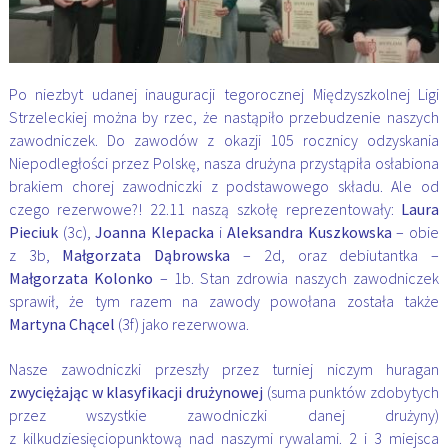
Po niezbyt udanej inauguracji tegorocznej Międzyszkolnej Ligi
Strzeleckiej można by rzec, że nastąpiło przebudzenie naszych
zawodniczek. Do zawodów z okazji 105 rocznicy odzyskania
Niepodległości przez Polskę, nasza drużyna przystąpiła osłabiona
brakiem chorej zawodniczki z podstawowego składu. Ale od
czego rezerwowe?! 22.11 naszą szkołę reprezentowały:
Laura
Pieciuk
(3c),
Joanna Klepacka
i
Aleksandra Kuszkowska
– obie
z 3b,
Małgorzata Dąbrowska
– 2d, oraz debiutantka –
Małgorzata Kolonko
– 1b. Stan zdrowia naszych zawodniczek
sprawił, że tym razem na zawody powołana została także
Martyna Chącel
(3f) jako rezerwowa.
Nasze zawodniczki przeszły przez turniej niczym huragan
zwyciężając w klasyfikacji drużynowej
(suma punktów zdobytych
przez wszystkie zawodniczki danej drużyny)
z kilkudziesięciopunktową nad naszymi rywalami. 2 i 3 miejsca