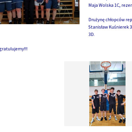
Maja Wolska 1C, reze
Drużynę chłopców rep
Stanisław Kuśnierek 3
3D.
gratulujemy!!!