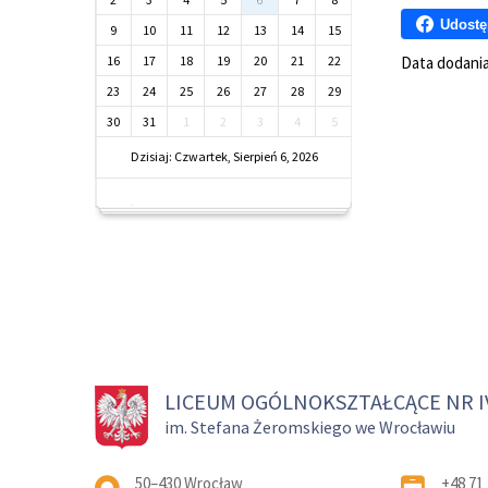
Udostę
9
10
11
12
13
14
15
16
17
18
19
20
21
22
Data dodani
23
24
25
26
27
28
29
30
31
1
2
3
4
5
Dzisiaj: Czwartek, Sierpień 6, 2026
LICEUM OGÓLNOKSZTAŁCĄCE NR I
im. Stefana Żeromskiego we Wrocławiu
Adres pocztowy:
50–430 Wrocław
+48 71 