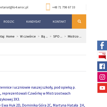
etariat@lo4.wroc.pl
+48 71 798 67 33
RODZIC
KANDYDAT
KONTAKT
utaj:
Home
>
W czwórce
>
Bą ...
>
SPO ...
>
Mistrzo ...
ennice i uczniowie naszej szkoły, pod opieką p.
, reprezentowali Czwórkę w Mistrzostwach
zykowej 3X3.
e Ewa Huk 2D, Dominika Góra 2C, Martyna Hatała 1H,