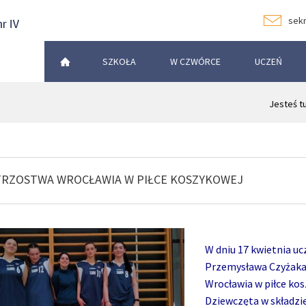
sekr
SZKOŁA
W CZWÓRCE
UCZEŃ
Jesteś t
TRZOSTWA WROCŁAWIA W PIŁCE KOSZYKOWEJ
W dniu 17 kwietnia ucz
Przemysława Czyżaka
Wrocławia w piłce kos
Dziewczęta w składzi