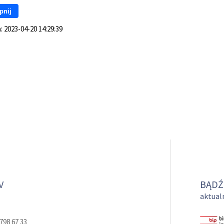
pnij
a:
2023-04-20 14:29:39
V
BĄDŹ
aktualn
798 67 33