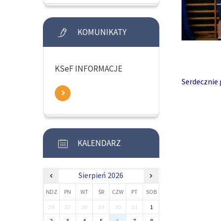
KOMUNIKATY
KSeF INFORMACJE
Serdecznie 
KALENDARZ
‹
Sierpień 2026
›
NDZ
PN
WT
ŚR
CZW
PT
SOB
26
27
28
29
30
31
1
2
3
4
5
6
7
8