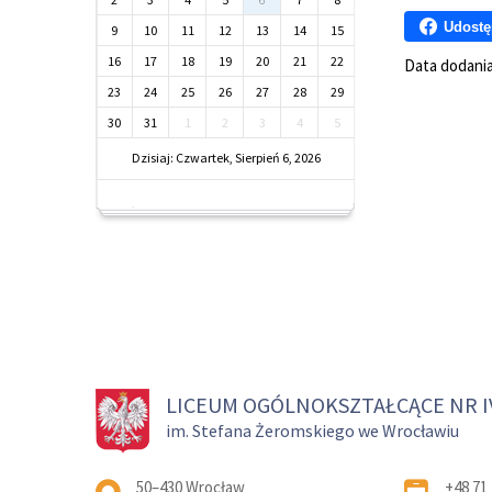
Udostę
9
10
11
12
13
14
15
16
17
18
19
20
21
22
Data dodani
23
24
25
26
27
28
29
30
31
1
2
3
4
5
Dzisiaj: Czwartek, Sierpień 6, 2026
LICEUM OGÓLNOKSZTAŁCĄCE NR I
im. Stefana Żeromskiego we Wrocławiu
Adres pocztowy:
50–430 Wrocław
+48 71 