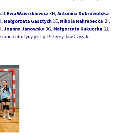
iał:
Ewa Wawrzkiewicz
3H,
Antonina Dobrowolska
I,
Małgorzata Gasztych
1E,
Nikola Nahrebecka
2I,
I,
Joanna Janowska
3G,
Małgorzata Kukuczka
2I,
ekunem drużyny jest p. Przemysław Czyżak.