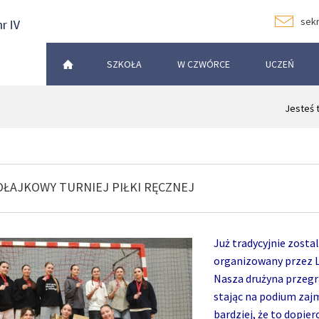
sekr
SZKOŁA
W CZWÓRCE
UCZEŃ
Jesteś 
OŁAJKOWY TURNIEJ PIŁKI RĘCZNEJ
Już tradycyjnie zosta
organizowany p
Nasza drużyna przegra
stając na podium zajm
bardziej, że to dopi