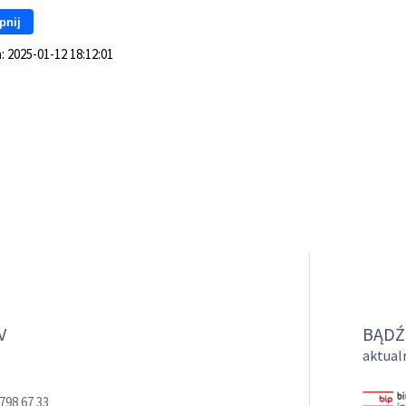
pnij
a:
2025-01-12 18:12:01
V
BĄDŹ
aktualn
798 67 33