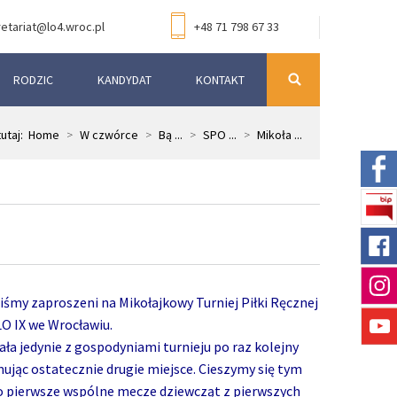
etariat@lo4.wroc.pl
+48 71 798 67 33
RODZIC
KANDYDAT
KONTAKT
tutaj:
Home
>
W czwórce
>
Bą ...
>
SPO ...
>
Mikoła ...
liśmy zaproszeni na Mikołajkowy Turniej Piłki Ręcznej
rzez LO IX we Wrocławiu.
ła jedynie z gospodyniami turnieju po raz kolejny
ując ostatecznie drugie miejsce. Cieszymy się tym
ero pierwsze wspólne mecze dziewcząt z pierwszych