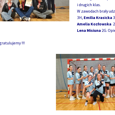
i drugich klas.
W zawodach brały udz
3H,
Emilia Krasicka
3
Amelia Kozłowska
2
Lena Misiuna
2G. Opi
gratulujemy !!!