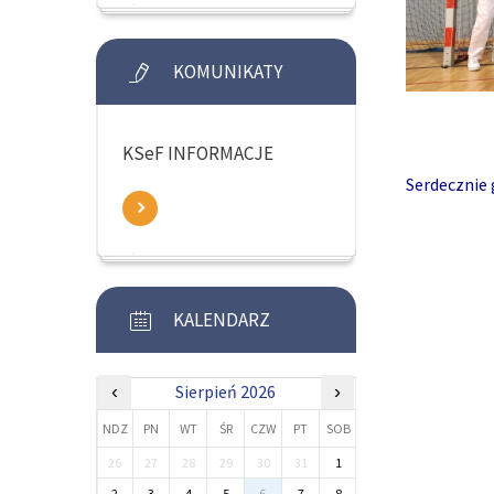
KOMUNIKATY
KSeF INFORMACJE
Serdecznie 
KALENDARZ
‹
Sierpień 2026
›
NDZ
PN
WT
ŚR
CZW
PT
SOB
26
27
28
29
30
31
1
2
3
4
5
6
7
8