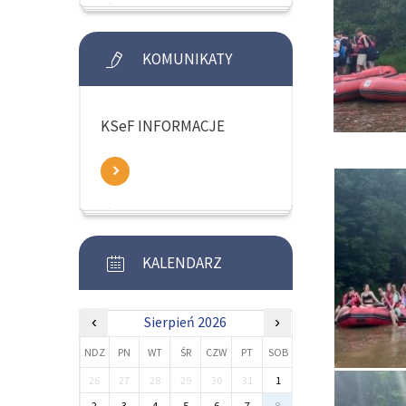
KOMUNIKATY
KSeF INFORMACJE
KALENDARZ
‹
Sierpień 2026
›
NDZ
PN
WT
ŚR
CZW
PT
SOB
26
27
28
29
30
31
1
2
3
4
5
6
7
8