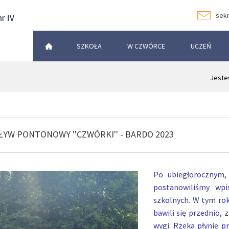
sekr
SZKOŁA
W CZWÓRCE
UCZEŃ
Jesteś
PŁYW PONTONOWY ''CZWÓRKI'' - BARDO 2023
Po ubiegłorocznym,
postanowiliśmy wpi
szkolnych.
W tym rok
bawili się przednio, 
wygi.
Rzeka płynie pr