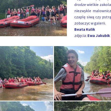
drodze wielkie zakola.
niezwykle malownic
czaplę siwą czy pstr
zobaczyc w galerii.
Beata Kulik
zdjęcia:
Ewa Jakubik