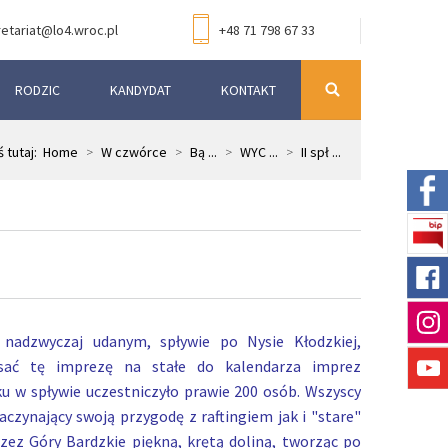
etariat@lo4.wroc.pl
+48 71 798 67 33
RODZIC
KANDYDAT
KONTAKT
 tutaj:
Home
>
W czwórce
>
Bą ...
>
WYC ...
>
II spł ...
 nadzwyczaj udanym, spływie po Nysie Kłodzkiej,
sać tę imprezę na stałe do kalendarza imprez
u w spływie uczestniczyło prawie 200 osób. Wszyscy
zaczynający swoją przygodę z raftingiem jak i "stare"
zez Góry Bardzkie piękną, krętą doliną, tworząc po