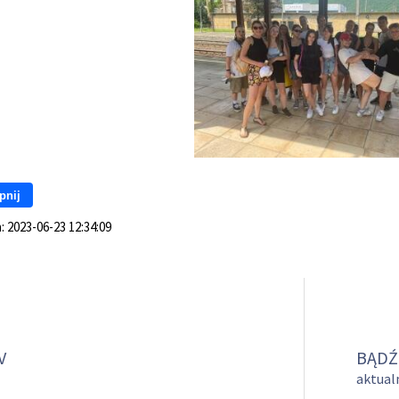
pnij
a:
2023-06-23 12:34:09
V
BĄDŹ
aktualn