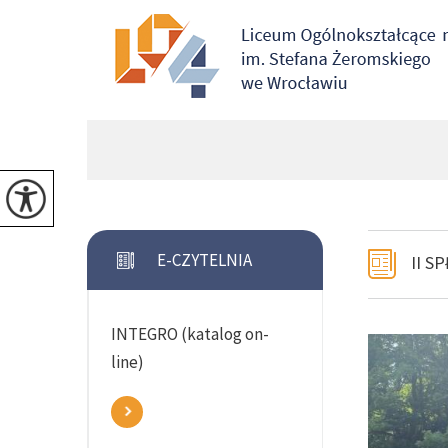
E-CZYTELNIA
II S
INTEGRO (katalog on-
line)