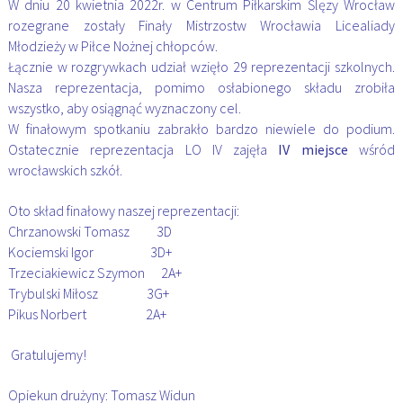
W dniu 20 kwietnia 2022r. w Centrum Piłkarskim Ślęzy Wrocław
rozegrane zostały Finały Mistrzostw Wrocławia Licealiady
Młodzieży w Piłce Nożnej chłopców.
Łącznie w rozgrywkach udział wzięło 29 reprezentacji szkolnych.
Nasza reprezentacja, pomimo osłabionego składu zrobiła
wszystko, aby osiągnąć wyznaczony cel.
W finałowym spotkaniu zabrakło bardzo niewiele do podium.
Ostatecznie reprezentacja LO IV zajęła
IV miejsce
wśród
wrocławskich szkół.
Oto skład finałowy naszej reprezentacji:
Chrzanowski Tomasz 3D
Kociemski Igor 3D+
Trzeciakiewicz Szymon 2A+
Trybulski Miłosz 3G+
Pikus Norbert 2A+
Gratulujemy!
Opiekun drużyny: Tomasz Widun