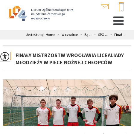
Jesteś tutaj:
Home
>
W czwórce
>
Bą ...
>
SPO ...
>
Finał ...
FINAŁY MISTRZOSTW WROCŁAWIA LICEALIADY
MŁODZIEŻY W PIŁCE NOŻNEJ CHŁOPCÓW