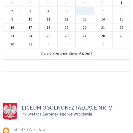
26
27
28
29
30
31
1
2
3
4
5
6
7
8
9
10
11
12
13
14
15
16
17
18
19
20
21
22
23
24
25
26
27
28
29
30
31
1
2
3
4
5
Dzisiaj: Czwartek, Sierpień 6, 2026
LICEUM OGÓLNOKSZTAŁCĄCE NR IV
im. Stefana Żeromskiego we Wrocławiu
Adres pocztowy:
50–430 Wrocław