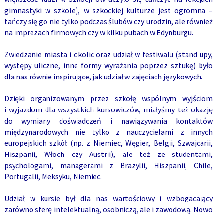
gimnastyki w szkole), w szkockiej kulturze jest ogromna –
tańczy się go nie tylko podczas ślubów czy urodzin, ale również
na imprezach firmowych czy w kilku pubach w Edynburgu.
Zwiedzanie miasta i okolic oraz udział w festiwalu (stand upy,
występy uliczne, inne formy wyrażania poprzez sztukę) było
dla nas równie inspirujące, jak udział w zajęciach językowych.
Dzięki organizowanym przez szkołę wspólnym wyjściom
i wyjazdom dla wszystkich kursowiczów, miałyśmy też okazję
do wymiany doświadczeń i nawiązywania kontaktów
międzynarodowych nie tylko z nauczycielami z innych
europejskich szkół (np. z Niemiec, Węgier, Belgii, Szwajcarii,
Hiszpanii, Włoch czy Austrii), ale też ze studentami,
psychologami, managerami z Brazylii, Hiszpanii, Chile,
Portugalii, Meksyku, Niemiec.
Udział w kursie był dla nas wartościowy i wzbogacający
zarówno sferę intelektualną, osobniczą, ale i zawodową.
Nowo