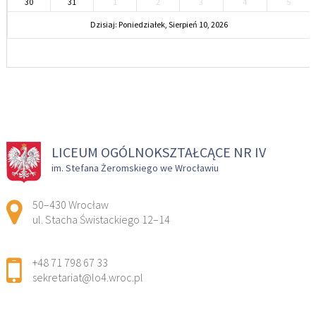
30
31
1
2
3
4
5
Dzisiaj: Poniedziałek, Sierpień 10, 2026
LICEUM OGÓLNOKSZTAŁCĄCE NR IV
im. Stefana Żeromskiego we Wrocławiu
Adres pocztowy:
50–430 Wrocław
ul. Stacha Świstackiego 12–14
+48 71 798 67 33
sekretariat@lo4.wroc.pl