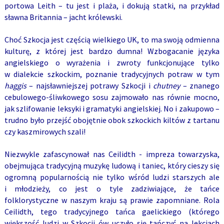
portowa Leith – tu jest i plaża, i dokują statki, na przykład
sławna Britannia – jacht królewski.
Choć Szkocja jest częścią wielkiego UK, to ma swoją odmienna
kulturę, z której jest bardzo dumna! Wzbogacanie języka
angielskiego o wyrażenia i zwroty funkcjonujące tylko
w dialekcie szkockim, poznanie tradycyjnych potraw w tym
haggis
– najsławniejszej potrawy Szkocji i
chutney
– znanego
cebulowego-śliwkowego sosu zajmowało nas równie mocno,
jak szlifowanie leksyki i gramatyki angielskiej. No i zakupowo –
trudno było przejść obojętnie obok szkockich kiltów z tartanu
czy kaszmirowych szali!
Niezwykle zafascynował nas Ceilidth - impreza towarzyska,
obejmująca tradycyjną muzykę ludową i taniec, który cieszy się
ogromną popularnością nie tylko wśród ludzi starszych ale
i młodzieży, co jest o tyle zadziwiające, że tańce
folklorystyczne w naszym kraju są prawie zapomniane. Rola
Ceilidth, tego tradycyjnego tańca gaelickiego (którego
większość ludzi w Szkocji ów uczyło się tańczyć na lekcjach