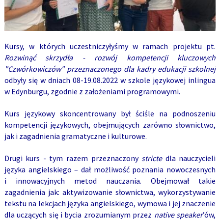
Kursy, w których uczestniczyłyśmy w ramach projektu pt.
Rozwinąć skrzydła - rozwój kompetencji kluczowych
"Czwórkowiczów" przeznaczonego dla kadry edukacji szkolnej
odbyły się w dniach
08-19.08.2022
w szkole językowej inlingua
w Edynburgu, zgodnie z założeniami programowymi.
Kurs językowy skoncentrowany był ściśle na podnoszeniu
kompetencji językowych, obejmujących zarówno słownictwo,
jak i zagadnienia gramatyczne i kulturowe.
Drugi kurs - tym razem przeznaczony
stricte
dla nauczycieli
języka angielskiego – dał możliwość poznania nowoczesnych
i innowacyjnych metod nauczania. Obejmował takie
zagadnienia jak: aktywizowanie słownictwa, wykorzystywanie
tekstu na lekcjach języka angielskiego, wymowa i jej znaczenie
dla uczących się i bycia zrozumianym przez
native speaker
’ów,