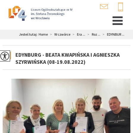
Jesteś tutaj:
Home
>
W czwórce
>
Era ...
>
Roz ...
>
EDYNBUR ...
EDYNBURG - BEATA KWAPIŃSKA I AGNIESZKA
SZYRWIŃSKA (08-19.08.2022)