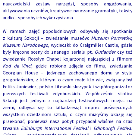
nauczycielski zestaw narzędzi, sposoby angażowania,
aktywowania uczniów, kreatywne nauczanie gramatyki, teksty
audio – sposoby ich wykorzystania.
W ramach zajęć popołudniowych odbywały się spotkania
z kulturą Szkocji – zwiedzanie muzeów:
Muzeum Portretów
,
Muzeum Narodowego
, wycieczki: do Craigmiller Castle, gdzie
były kręcone sceny do znanego serialu pt.
Outlander
czy też
zwiedzanie Rosslyn Chapel kojarzonej najczęściej z filmem
Kod da Vinci
, gdzie robiono zdjęcia do filmu, zwiedzanie
Georgian House – jedynego zachowanego domu w stylu
gregoriańskim, z którym, o czym mało kto wie, związany był
Feliks Janiewicz, polsko-litewski skrzypek i współorganizator
pierwszych festiwali edynburskich. Współcześnie stolica
Szkocji jest jednym z najbardziej festiwalowych miejsc na
ziemi, odbywa się tu kilkadziesiąt imprez poświęconych
wszystkim dziedzinom sztuki, o czym miałyśmy okazję się
przekonać, ponieważ nasz pobyt przypadał właśnie na czas
trwania
Edinburgh International Festival
i
Edinburgh Festival