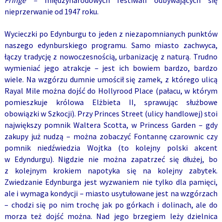
Fringe –
międzynarodowych festiwali
odbywających się
nieprzerwanie od 1947 roku.
Wycieczki po Edynburgu to jeden z niezapomnianych punktów
naszego edynburskiego programu. Samo miasto zachwyca,
łączy tradycję z nowoczesnością, urbanizację z naturą. Trudno
wymieniać jego atrakcje – jest ich bowiem bardzo, bardzo
wiele. Na wzgórzu dumnie umościł się zamek, z którego ulicą
Rayal Mile można dojść do Hollyrood Place (pałacu, w którym
pomieszkuje królowa Elżbieta II, sprawując służbowe
obowiązki w Szkocji). Przy Princes Street (ulicy handlowej) stoi
największy pomnik Waltera Scotta, w Princess Garden – gdy
zakupy już nudzą – można zobaczyć Fontannę czarownic
czy
pomnik niedźwiedzia Wojtka (to kolejny polski akcent
w Edyndurgu). Nigdzie nie można zapatrzeć się dłużej, bo
z kolejnym krokiem napotyka się na kolejny zabytek.
Zwiedzanie Edynburga jest wyzwaniem nie tylko dla pamięci,
ale i wymaga kondycji – miasto usytułowane jest na wzgórzach
– chodzi się po nim trochę jak po górkach i dolinach, ale do
morza też dojść można. Nad jego brzegiem leży dzielnica