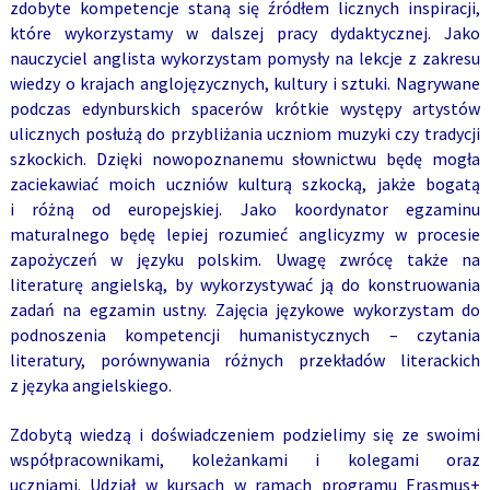
zdobyte kompetencje staną się źródłem licznych inspiracji,
które wykorzystamy w dalszej pracy dydaktycznej.
Jako
nauczyciel anglista
wykorzystam pomysły na lekcje z zakresu
wiedzy o krajach anglojęzycznych, kultury i sztuki. Nagrywane
podczas edynburskich spacerów krótkie występy artystów
ulicznych posłużą do przybliżania uczniom muzyki czy tradycji
szkockich. Dzięki nowopoznanemu słownictwu będę mogła
zaciekawiać moich uczniów kulturą szkocką, jakże bogatą
i różną od europejskiej.
Jako koordynator egzaminu
maturalnego
będę lepiej rozumieć anglicyzmy w procesie
zapożyczeń w języku polskim. Uwagę zwrócę także na
literaturę angielską, by wykorzystywać ją do konstruowania
zadań na egzamin ustny. Zajęcia językowe wykorzystam do
podnoszenia kompetencji humanistycznych – czytania
literatury, porównywania różnych przekładów literackich
z języka angielskiego.
Zdobytą wiedzą i doświadczeniem podzielimy się ze swoimi
współpracownikami, koleżankami i kolegami oraz
uczniami.
Udział w kursach w ramach programu Erasmus+