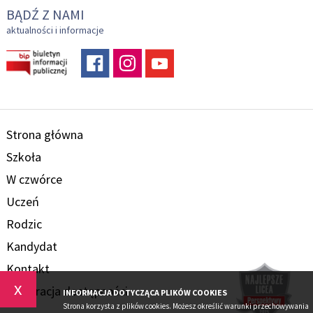
BĄDŹ Z NAMI
aktualności i informacje
Strona główna
Szkoła
W czwórce
Uczeń
Rodzic
Kandydat
Kontakt
x
Deklaracja dostępności
INFORMACJA DOTYCZĄCA PLIKÓW COOKIES
Strona korzysta z plików cookies. Możesz określić warunki przechowywania