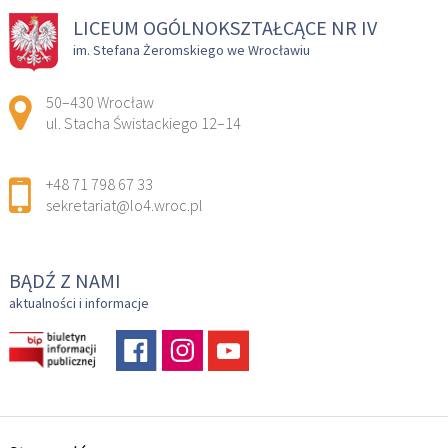
LICEUM OGÓLNOKSZTAŁCĄCE NR IV
im. Stefana Żeromskiego we Wrocławiu
Adres pocztowy:
50–430 Wrocław
ul. Stacha Świstackiego 12–14
+48 71 798 67 33
sekretariat@lo4.wroc.pl
BĄDŹ Z NAMI
aktualności i informacje