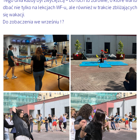
Tego dnia każdy był zwycięzcą – bo ruch to zdrowie, o które warto
dbać nie tylko na lekcjach WF-u, ale również w trakcie zbliżających
się wakacji.
Do zobaczenia we wrześniu ! ?