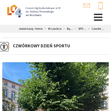
Jesteś tutaj:
Home
>
W czwórce
>
Bą ...
>
SPO ...
>
Czwórk ...
CZWÓRKOWY DZIEŃ SPORTU