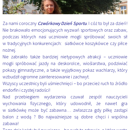
Za nami coroczny
Czwórkowy Dzień Sportu
. I cóż to był za dzień!
Nie brakowało emocjonujących wyzwań sportowych oraz zabaw,
podczas których nasi uczniowie mogli spróbować swoich sił
w tradycyjnych konkurencjach: siatkówce koszykówce czy piłce
nożnej.
Nie zabrakło także bardziej nietypowych atrakcji – uczniowie
mogli spróbować jazdy na deskorolce, wioślarstwa, podziwiać
pokazy gimnastyczne, a także wyjątkowy pokaz wachlarzy, który
wzbudził ogromne zainteresowanie i zachwyt.
Wszyscy uczestnicy byli uśmiechnięci – bo przecież ruch to źródło
endorfin i czystej radości!
Nad przebiegiem wydarzenia czuwał zespół nauczycieli
wychowania fizycznego, który udowodnił, że nawet gra
w siatkówkę może być zabawna… zwłaszcza gdy piłkę zastąpi
balon z wodą ? Bo najważniejsze są dobre chęci i wspólna
zabawa!