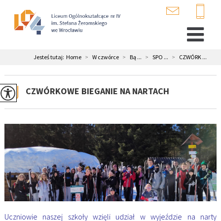
Jesteś tutaj:
Home
>
W czwórce
>
Bą ...
>
SPO ...
>
CZWÓRK ...
CZWÓRKOWE BIEGANIE NA NARTACH
Uczniowie naszej szkoły wzięli udział w wyjeździe na narty