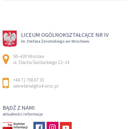
LICEUM OGÓLNOKSZTAŁCĄCE NR IV
im. Stefana Żeromskiego we Wrocławiu
Adres pocztowy:
50–430 Wrocław
ul. Stacha Świstackiego 12–14
+48 71 798 67 33
sekretariat@lo4.wroc.pl
BĄDŹ Z NAMI
aktualności i informacje