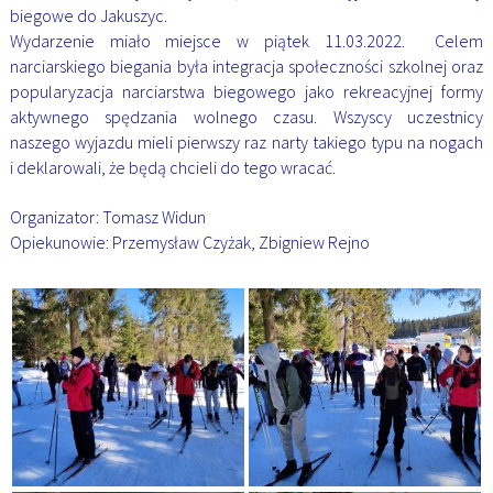
biegowe do Jakuszyc.
Wydarzenie miało miejsce w piątek 11.03.2022. Celem
narciarskiego biegania była integracja społeczności szkolnej oraz
popularyzacja narciarstwa biegowego jako rekreacyjnej formy
aktywnego spędzania wolnego czasu. Wszyscy uczestnicy
naszego wyjazdu mieli pierwszy raz narty takiego typu na nogach
i deklarowali, że będą chcieli do tego wracać.
Organizator: Tomasz Widun
Opiekunowie: Przemysław Czyżak, Zbigniew Rejno