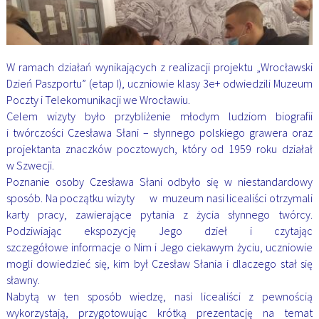
W ramach działań wynikających z realizacji projektu „Wrocławski
Dzień Paszportu” (etap I), uczniowie klasy 3e+ odwiedzili Muzeum
Poczty i Telekomunikacji we Wrocławiu.
Celem wizyty było przybliżenie młodym ludziom biografii
i twórczości Czesława Słani – słynnego polskiego grawera oraz
projektanta znaczków pocztowych, który od 1959 roku działał
w Szwecji.
Poznanie osoby Czesława Słani odbyło się w niestandardowy
sposób. Na początku wizyty w muzeum nasi licealiści otrzymali
karty pracy, zawierające pytania z życia słynnego twórcy.
Podziwiając ekspozycję Jego dzieł i czytając
szczegółowe informacje o Nim i Jego ciekawym życiu, uczniowie
mogli dowiedzieć się, kim był Czesław Słania i dlaczego stał się
sławny.
Nabytą w ten sposób wiedzę, nasi licealiści z pewnością
wykorzystają, przygotowując krótką prezentację na temat