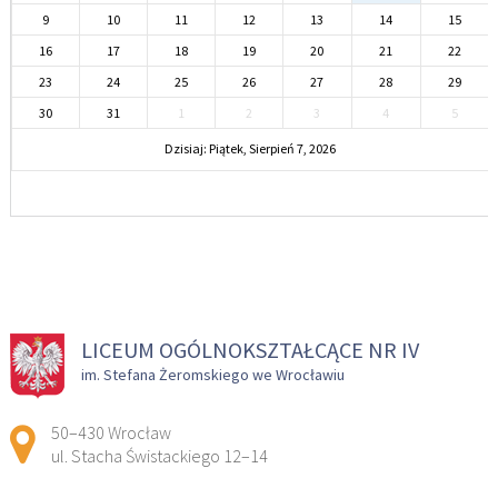
9
10
11
12
13
14
15
16
17
18
19
20
21
22
23
24
25
26
27
28
29
30
31
1
2
3
4
5
Dzisiaj: Piątek, Sierpień 7, 2026
LICEUM OGÓLNOKSZTAŁCĄCE NR IV
im. Stefana Żeromskiego we Wrocławiu
Adres pocztowy:
50–430 Wrocław
ul. Stacha Świstackiego 12–14