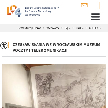
Jesteś tutaj:
Home
>
W czwórce
>
Bą ...
>
PRO ...
>
CZESŁA ...
CZESŁAW SŁANIA WE WROCŁAWSKIM MUZEUM
POCZTY I TELEKOMUNIKACJI