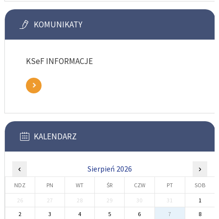
KOMUNIKATY
KSeF INFORMACJE
KALENDARZ
‹
Sierpień 2026
›
NDZ
PN
WT
ŚR
CZW
PT
SOB
26
27
28
29
30
31
1
2
3
4
5
6
7
8