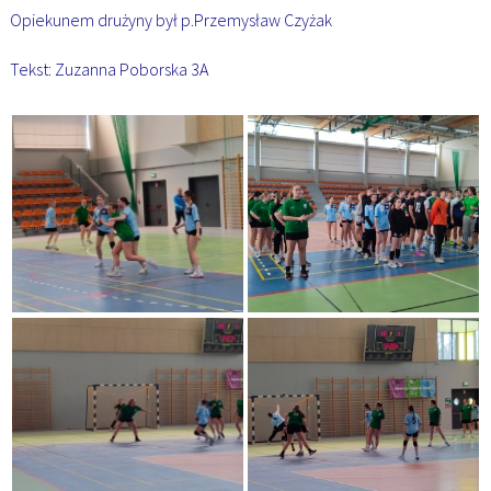
Opiekunem drużyny był p.Przemysław Czyżak
Tekst: Zuzanna Poborska 3A