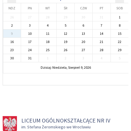
NDZ
PN
WT
ŚR
CZW
PT
SOB
26
27
28
29
30
31
1
2
3
4
5
6
7
8
9
10
11
12
13
14
15
16
17
18
19
20
21
22
23
24
25
26
27
28
29
30
31
1
2
3
4
5
Dzisiaj: Niedziela, Sierpień 9, 2026
LICEUM OGÓLNOKSZTAŁCĄCE NR IV
im. Stefana Żeromskiego we Wrocławiu