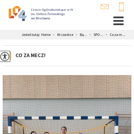
Jesteś tutaj:
Home
>
W czwórce
>
Bą ...
>
SPO ...
>
Co za m ...
CO ZA MECZ!