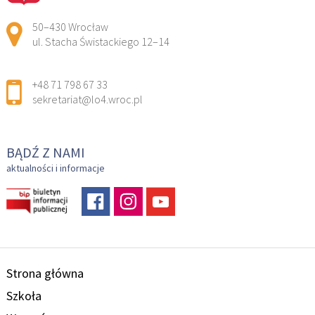
Adres pocztowy:
50–430 Wrocław
ul. Stacha Świstackiego 12–14
+48 71 798 67 33
sekretariat@lo4.wroc.pl
BĄDŹ Z NAMI
aktualności i informacje
Strona główna
Szkoła