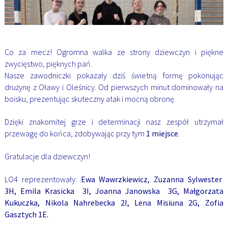
Co za mecz! Ogromna walka ze strony dziewczyn i piękne
zwycięstwo, pięknych pań.
Nasze zawodniczki pokazały dziś świetną formę pokonując
drużynę z Oławy i Oleśnicy. Od pierwszych minut dominowały na
boisku, prezentując skuteczny atak i mocną obronę.
Dzięki znakomitej grze i determinacji nasz zespół utrzymał
przewagę do końca, zdobywając przy tym
1 miejsce
.
Gratulacje dla dziewczyn!
LO4 reprezentowały:
Ewa Wawrzkiewicz, Zuzanna Sylwester
3H, Emila Krasicka 3I, Joanna Janowska 3G, Małgorzata
Kukuczka, Nikola Nahrebecka 2I, Lena Misiuna 2G, Zofia
Gasztych 1E.