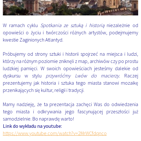
W ramach cyklu
Spotkania ze sztuką i historią
niezależnie od
opowieści o życiu i twórczości różnych artystów, podejmujemy
kwestie Zaginionych Atlantyd.
Próbujemy od strony sztuki i historii spojrzeć na miejsca i ludzi,
którzy na różnym poziomie zniknęli z map, archiwów czy po prostu
ludzkiej pamięci. W swoich opowieściach jesteśmy dalekie od
dyskursu w stylu
przywróćmy Lwów do macierzy.
Raczej
prezentujemy jak historia i sztuka tego miasta stanowi mozaikę
przenikających się kultur, religii i tradycji.
Mamy nadzieję, że ta prezentacja zachęci Was do odwiedzenia
tego miasta i odkrywania jego fascynującej przeszłości już
samodzielnie. Bo naprawdę warto!
Link do wykładu na youtube:
https://www.youtube.com/watch?v=2MrWCfdqnco