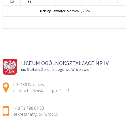
30
31
1
2
3
4
5
Dzisiaj: Czwartek, Sierpień 6, 2026
LICEUM OGÓLNOKSZTAŁCĄCE NR IV
im. Stefana Żeromskiego we Wrocławiu
Adres pocztowy:
50–430 Wrocław
ul. Stacha Świstackiego 12–14
+48 71 798 67 33
sekretariat@lo4.wroc.pl