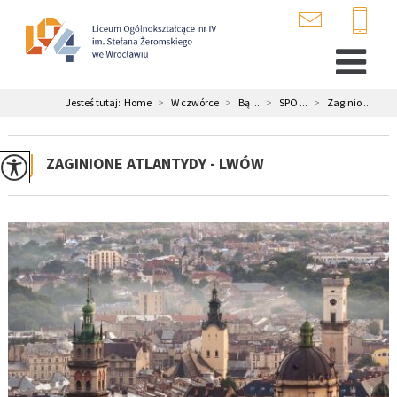
Jesteś tutaj:
Home
>
W czwórce
>
Bą ...
>
SPO ...
>
Zaginio ...
ZAGINIONE ATLANTYDY - LWÓW