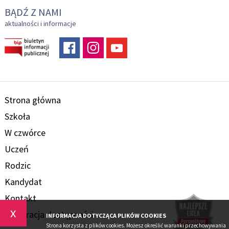
BĄDŹ Z NAMI
aktualności i informacje
Strona główna
Szkoła
W czwórce
Uczeń
Rodzic
Kandydat
Kontakt
x
Deklaracja dostępności
INFORMACJA DOTYCZĄCA PLIKÓW COOKIES
Strona korzysta z plików cookies. Możesz określić warunki przechowywania