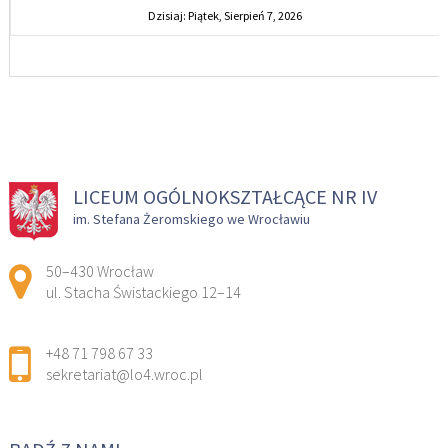
Dzisiaj: Piątek, Sierpień 7, 2026
LICEUM OGÓLNOKSZTAŁCĄCE NR IV
im. Stefana Żeromskiego we Wrocławiu
Adres pocztowy:
50–430 Wrocław
ul. Stacha Świstackiego 12–14
+48 71 798 67 33
sekretariat@lo4.wroc.pl