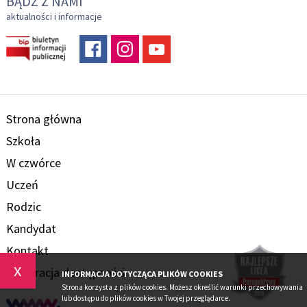
BĄDŹ Z NAMI
aktualności i informacje
Strona główna
Szkoła
W czwórce
Uczeń
Rodzic
Kandydat
Kontakt
x
Deklaracja dostępności
INFORMACJA DOTYCZĄCA PLIKÓW COOKIES
Strona korzysta z plików cookies. Możesz określić warunki przechowywania
lub dostępu do plików cookies w Twojej przeglądarce.