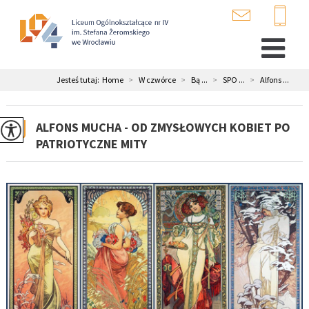
Jesteś tutaj:
Home
>
W czwórce
>
Bą ...
>
SPO ...
>
Alfons ...
ALFONS MUCHA - OD ZMYSŁOWYCH KOBIET PO
PATRIOTYCZNE MITY