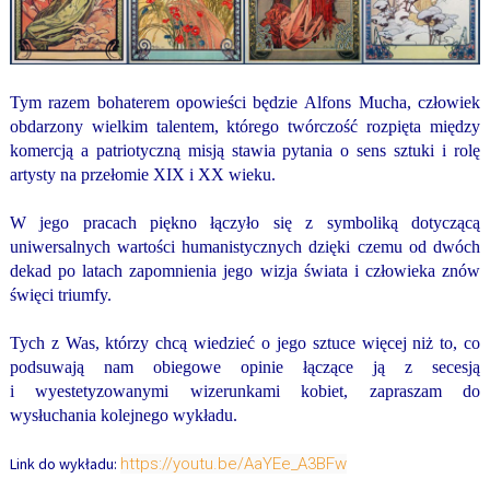
Tym razem bohaterem opowieści będzie
Alfons Mucha
, człowiek
obdarzony wielkim talentem, którego twórczość rozpięta między
komercją a patriotyczną misją stawia pytania o sens sztuki i rolę
artysty na przełomie XIX i XX wieku.
W jego pracach piękno łączyło się z symboliką dotyczącą
uniwersalnych wartości humanistycznych dzięki czemu od dwóch
dekad po latach zapomnienia jego wizja świata i człowieka znów
święci triumfy.
Tych z Was, którzy chcą wiedzieć o jego sztuce więcej niż to, co
podsuwają nam obiegowe opinie łączące ją z secesją
i wyestetyzowanymi wizerunkami kobiet, zapraszam do
wysłuchania kolejnego wykładu.
Link do wykładu:
https://youtu.be/AaYEe_A3BFw