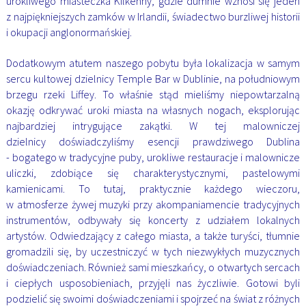
urokliwego miasteczka Kilkenny,
gdzie dumnie wznosi się jeden
z najpiękniejszych zamków w Irlandii, świadectwo burzliwej historii
i
okupacji anglonormańskiej.
Dodatkowym atutem naszego pobytu była lokalizacja w samym
sercu kultowej dzielnicy Temple Bar
w Dublinie, na południowym
brzegu rzeki Liffey. To właśnie stąd mieliśmy niepowtarzalną
okazję odkrywać
uroki miasta na własnych nogach, eksplorując
najbardziej intrygujące zakątki. W tej malowniczej
dzielnicy
doświadczyliśmy esencji prawdziwego Dublina
- bogatego w tradycyjne puby, urokliwe restauracje
i malownicze
uliczki, zdobiące się charakterystycznymi, pastelowymi
kamienicami. To tutaj, praktycznie
każdego wieczoru,
w atmosferze żywej muzyki przy akompaniamencie tradycyjnych
instrumentów,
odbywały się koncerty z udziałem lokalnych
artystów. Odwiedzający z całego miasta, a także turyści,
tłumnie
gromadzili się, by uczestniczyć w tych niezwykłych muzycznych
doświadczeniach. Również sami
mieszkańcy, o otwartych sercach
i ciepłych usposobieniach, przyjęli nas życzliwie. Gotowi byli
podzielić się
swoimi doświadczeniami
i spojrzeć na świat z różnych