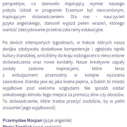
perspektyw, co stanowiło inspirujący wymiar naszego
pobytu
Udział w programie Erasmus+ był nieocenionym,
inspirującym doświadczeniem. Dla nas - nauczycieli
języka
angielskiego, stanowił wyjazd pełen wrażeń, którego
wartość zdecydowanie przekraczała ramy edukacyjne.
Po dwóch intensywnych tygodniach, w trakcie których nasza
dwójka zdobywała dodatkowe kompetencje
i zgłębiała tajniki
kultury irlandzkiej, wróciliśmy do kraju wzbogaceni o nieocenione
doświadczenia oraz
nowe kontakty. Nasze kreatywne zapały
zostały zasilone inspiracjami, które teraz
z entuzjazmem
przenosimy
w kolejne wyzwania
zawodowe.
Irlandia jawi się jako kraina piękna, a Dublin to miasto
wyjątkowe pod wieloma względami. Nie sposób
oddać
unikatowego klimatu tego miejsca za pomocą słów czy obrazów.
To doświadczenie, które trzeba
przeżyć osobiście, by w pełni
zrozumieć jego wyjątkowość.
Przemysław Mospan
(język angielski)
Błażej Zawiślak
(język angielski)