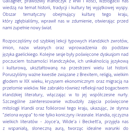
Gallagher, prawdziwy Irlandczyk z krwi i kości, wzbogacili nas
wiedzą na temat
historii, tradycji i kultury tej wyjątkowej wyspy.
Obszar tematyczny obejmujący kulturę tego kraju,
który
zgłębialiśmy, wprawił nas w zdumienie, otwierając przed
nami zupełnie nowy świat.
Rozpoczęliśmy od
szybkiej lekcji typowych irlandzkich zwrotów,
imion, nazw własnych oraz wprowadzenia do podstaw
języka
gaelickiego. Kolejne sesje były poświęcone dyskusjom nad
poczuciem tożsamości Irlandczyków, ich
unikalnością językową
i kulturową, ukształtowaną na przestrzeni wielu lat historii.
Poruszyliśmy ważne
kwestie związane z Brexitem, religią, wielkim
głodem w XIX wieku, kryzysem ekonomicznym oraz migracją
na
przełomie wieków. Nie zabrakło również refleksji nad bogactwem
irlandzkiej literatury, włączając w to
jej współczesne nurty.
Szczególne zainteresowanie wzbudziły zajęcia poświęcone
mitologii Irlandii oraz
folklorowi tego kraju, ukazując, że słynna
"zielona wyspa" to nie tylko koniczyny i krasnale.
Irlandia, ojczyzna
wielkich literatów - Joyce'a, Wilde'a i Beckett'a, przyjęła nas
z wspaniałą, słoneczną aurą,
tworząc idealne warunki do