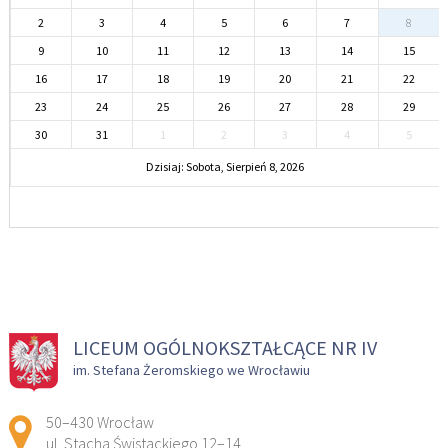
2
3
4
5
6
7
8
9
10
11
12
13
14
15
16
17
18
19
20
21
22
23
24
25
26
27
28
29
30
31
1
2
3
4
5
Dzisiaj: Sobota, Sierpień 8, 2026
LICEUM OGÓLNOKSZTAŁCĄCE NR IV
im. Stefana Żeromskiego we Wrocławiu
Adres pocztowy:
50–430 Wrocław
ul. Stacha Świstackiego 12–14