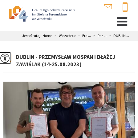
Jesteś tutaj:
Home
>
W czwórce
>
Era ...
>
Roz ...
>
DUBLIN ...
DUBLIN - PRZEMYSŁAW MOSPAN I BŁAŻEJ
ZAWIŚLAK (14-25.08.2023)