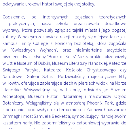
odkrywania uroków i historii swojej pięknej stolicy.
Codziennie, po
intensywnych zajęciach teoretycznych
i praktycznych, nasza szkoła organizowała dodatkowe
wyprawy,
które pozwalały zgłębiać tajniki miasta i jego bogatej
kultury. W naszym zestawie atrakcji znalazły się
miejsca takie jak:
kampus Trinity College z ikoniczną biblioteką, która zagościła
w "Gwiezdnych Wojnach",
oraz nieśmiertelne arcydzieło
piśmiennictwa - słynny "Book of Kells". Nie zabrakło także wizyty
w Little
Museum of Dublin, Muzeum Literatury Irlandzkiej, Katedrze
Świętego Patryka, Katedrze Kościoła
Chrystusowego czy
Narodowej Galerii Sztuki. Podziwialiśmy majestatyczne klify
w Howth, oferujące
zapierające dech w piersiach widoki na Morze
Irlandzkie. Wpisywaliśmy się w historię, odwiedzając
Muzeum
Archeologii, Muzeum Historii Naturalnej
i malowniczy Ogród
Botaniczny. Wciągnęliśmy się w atmosferę Phoenix Park, gdzie
stada danieli dodawały
uroku temu miejscu. Zachwycił nas zamek
Drimnagh i most Samuela Beckett'a, symbolizujący Irlandię
swoim
kształtem harfy. Nie zapomnieliśmy o całodniowej wyprawie do