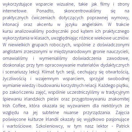
wykorzystujące wsparcie
wizualne, takie jak filmy i strony
internetowe. Ponadto, skoncentrowaliśmy się na
praktycznych
ćwiczeniach dotyczących poprawnej wymowy,
intonacji oraz akcentu w języku angielskim. W trakcie
kursu
analizowaliśmy podręczniki pod kątem ich praktycznego
wykorzystania w klasach, uwzględniając różnice
wiekowe uczniów.
W niewielkich grupach roboczych, wspólnie z doświadczonymi
anglistami zrzeszonymi w
międzynarodowym gronie nauczycieli,
omawialiśmy i wymienialiśmy doświadczenia zawodowe,
doskonaląc
przy tym opracowywanie materiałów dydaktycznych
i scenariuszy lekcji. Klimat tych sesji, cechujący się
otwartością,
życzliwością
i wzajemnym wsparciem, sprzyjał swobodnej
wymianie wiedzy i budowaniu korzystnych relacji. Każdego
piątku,
po zakończeniu zajęć, wspólnie uczestniczyliśmy w tradycyjnym
śpiewaniu irlandzkich pieśni oraz
przygotowywaniu znakomitej
Irish Coffee, która okazała się wyzwaniem dla niektórych ze
względu na jej
subtelne niuanse przyrządzania.
Zajęcia
poświęcone kulturze Irlandii okazały się wyjątkowo pasjonujące
i wartościowe. Szkoleniowcy, w
tym nasz lektor - Patrick