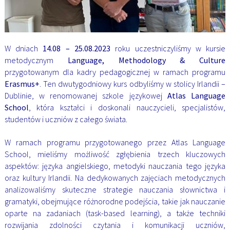
W dniach
14.08 – 25.08.2023
roku uczestniczyliśmy w kursie
metodycznym
Language, Methodology &
Culture
przygotowanym dla kadry pedagogicznej w ramach programu
Erasmus+
. Ten dwutygodniowy kurs
odbyliśmy w stolicy Irlandii –
Dublinie, w renomowanej szkole językowej
Atlas Language
School
, która
kształci i doskonali nauczycieli, specjalistów,
studentów i uczniów z całego świata.
W ramach programu przygotowanego przez Atlas Language
School, mieliśmy możliwość zgłębienia trzech
kluczowych
aspektów: języka angielskiego, metodyki nauczania tego języka
oraz kultury Irlandii. Na
dedykowanych zajęciach metodycznych
analizowaliśmy skuteczne strategie nauczania słownictwa
i
gramatyki, obejmujące różnorodne podejścia, takie jak nauczanie
oparte na zadaniach (task-based
learning), a także techniki
rozwijania zdolności czytania i komunikacji uczniów,