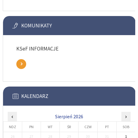
KOMUNIKATY
KSeF INFORMACJE
KALENDARZ
‹
Sierpień 2026
›
NDZ
PN
WT
ŚR
CZW
PT
SOB
26
27
28
29
30
31
1