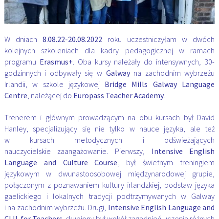
W dniach
8.08.22-20.08.2022
roku uczestniczyłam w dwóch
kolejnych szkoleniach dla kadry pedagogicznej w ramach
programu
Erasmus+
. Oba kursy należały do intensywnych, 30-
godzinnych i odbywały się w
Galway
na zachodnim wybrzeżu
Irlandii, w szkole językowej
Bridge Mills Galway Language
Centre
, należącej do
Europass Teacher Academy
.
Trenerem i głównym prowadzącym na obu kursach był David
Hanley, specjalizujący się nie tylko w nauce języka, ale też
w kursach metodycznych i odświeżających
nauczycielskie
zaangażowanie. Pierwszy,
Intensive English
Language and Culture Course
, był świetnym
treningiem
językowym w dwunastoosobowej międzynarodowej grupie,
połączonym z poznawaniem
kultury irlandzkiej, podstaw języka
gaelickiego i lokalnych tradycji podtrzymywanych w Galway
i na
zachodnim wybrzeżu. Drugi,
Intensive English Language and
CLIL for Teachers
, skupiony był
wokół zagadnień uczenia różnych