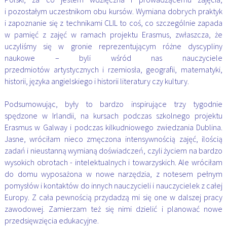
i
pozostałym uczestnikom obu kursów. Wymiana dobrych praktyk
i zapoznanie się z technikami CLIL
to coś, co szczególnie zapada
w pamięć z zajęć w ramach projektu Erasmus, zwłaszcza, że
uczyliśmy
się w gronie reprezentującym różne dyscypliny
naukowe – byli wśród nas nauczyciele
przedmiotów
artystycznych i rzemiosła, geografii, matematyki,
historii, języka angielskiego i historii literatury czy
kultury.
Podsumowując, były to bardzo inspirujące trzy tygodnie
spędzone w Irlandii, na kursach podczas
szkolnego projektu
Erasmus w Galway i podczas kilkudniowego zwiedzania Dublina.
Jasne, wróciłam
nieco zmęczona intensywnością zajęć, ilością
zadań i nieustanną wymianą doświadczeń, czyli życiem
na bardzo
wysokich obrotach - intelektualnych i towarzyskich. Ale wróciłam
do domu wyposażona w
nowe narzędzia, z notesem pełnym
pomysłów i kontaktów do innych nauczycieli i nauczycielek z
całej
Europy. Z cała pewnością przydadzą mi się one w dalszej pracy
zawodowej. Zamierzam też się
nimi dzielić i planować nowe
przedsięwzięcia edukacyjne.