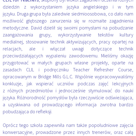
dziedzin z wykorzystaniem języka angielskiego i w tym
języku.
Druga grupa była zaledwie siedmioosobowa, co dało nam
możliwość głębszego zanurzenia się w
rozmaite zagadnienia
metodyczne. David dzielił się swoimi pomysłami na pobudzanie
zaangażowania
grupy, wykorzystywanie tekstów kultury
medialnej, stosowanie technik aktywizujących, pracy opartej
na
relacjach, ale i włączał uwagi dotyczące technik
przeciwdziałających wypaleniu zawodowemu.
Mieliśmy okazję
przygotować w małych grupach własne projekty, oparte na
zasadach CLIL i
podręczniku Teacher Refresher Course,
opracowanym w Bridge Mills G.L.C. Wspólnie
wypracowywaliśmy
konkluzje, jak wspierać uczniów podczas zajęć lekcyjnych
z różnych
przedmiotów i jednocześnie stymulować do nauki
języka. Różnorodność pomysłów była rzeczywiście
odświeżająca,
a uzyskiwana od prowadzącego informacja zwrotna bardzo
pobudzająca do refleksji.
Oprócz tego szkoła zapewniła nam także popołudniowe zajęcia
konwersacyjne, prowadzone przez
innych trenerów, oraz całą